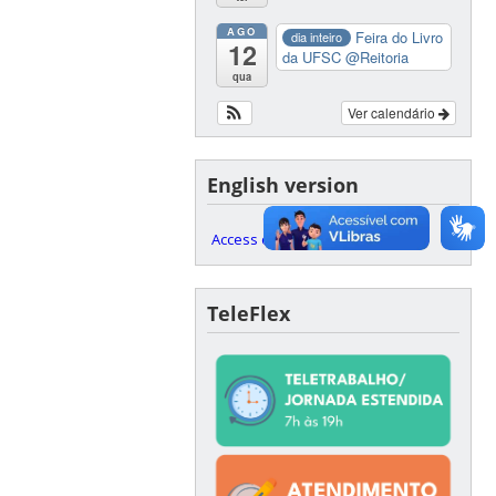
AGO
Feira do Livro
dia inteiro
12
da UFSC
@Reitoria
qua
Ver calendário
English version
Access our English website here
TeleFlex