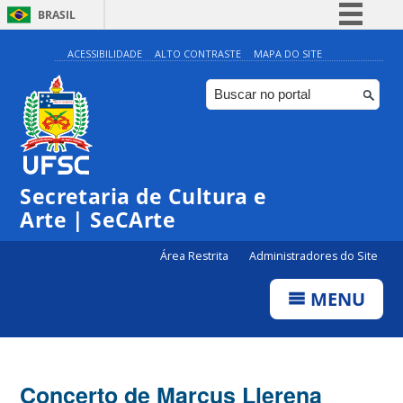
BRASIL
Simplifique!
ACESSIBILIDADE
ALTO CONTRASTE
MAPA DO SITE
Comunica BR
Participe
Acesso à informação
Legislação
Secretaria de Cultura e
Canais
Arte | SeCArte
Área Restrita
Administradores do Site
MENU
Concerto de Marcus Llerena