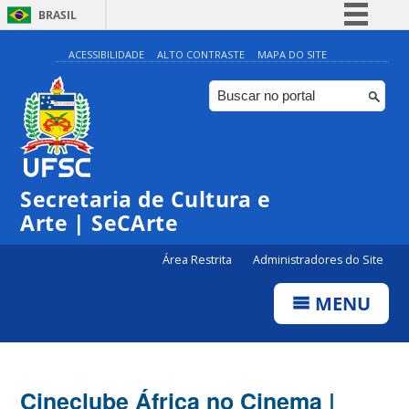
BRASIL
Simplifique!
ACESSIBILIDADE
ALTO CONTRASTE
MAPA DO SITE
Comunica BR
Participe
Acesso à informação
Legislação
Secretaria de Cultura e
Canais
Arte | SeCArte
Área Restrita
Administradores do Site
MENU
Cineclube África no Cinema |