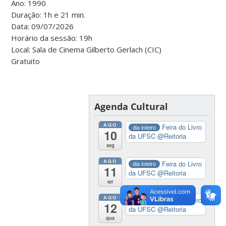
Ano: 1990
Duração: 1h e 21 min.
Data: 09/07/2026
Horário da sessão: 19h
Local: Sala de Cinema Gilberto Gerlach (CIC)
Gratuito
Agenda Cultural
AGO
Feira do Livro
dia inteiro
10
da UFSC
@Reitoria
seg
AGO
Feira do Livro
dia inteiro
11
da UFSC
@Reitoria
ter
AGO
Feira do Livro
dia inteiro
12
da UFSC
@Reitoria
qua