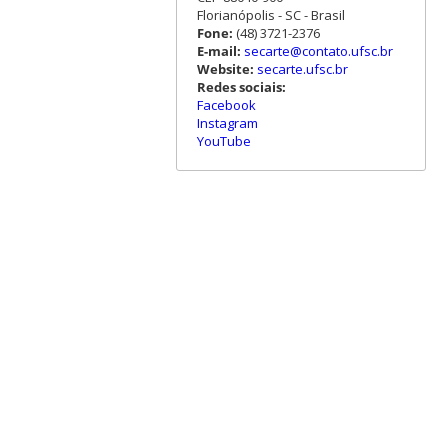
Florianópolis - SC - Brasil
Fone:
(48) 3721-2376
E-mail:
secarte@contato.ufsc.br
Website:
secarte.ufsc.br
Redes sociais:
Facebook
Instagram
YouTube