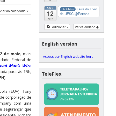
ndar
AGO
Feira do Livro
dia inteiro
onar ao calendário
12
da UFSC
@Reitoria
qua
Adicionar
Ver calendário
English version
2
de maio
, mais
Access our English website here
sidade Federal de
ead Man’s Wire
cada para às 19h,
TeleFlex
FH).
polis (EUA), Tony
ande corporação de
Company com uma
de segurança” que
residente, Richard