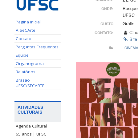
Bosque
ONDE:
UFSC -
Pagina inicial
Grátis
CUSTO
A SeCArte
Cine
CONTATO:
Contato
Site
Perguntas Frequentes
CINEM
Equipe
Organograma
Relatórios
Brasão
UFSC/SECARTE
ATIVIDADES
CULTURAIS
Agenda Cultural
65 anos | UFSC