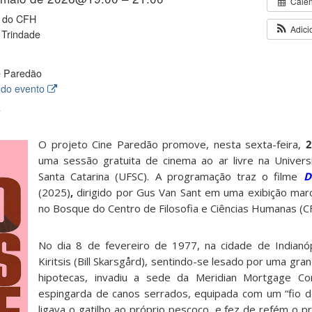
Cale
 do CFH
Adici
 Trindade
 Paredão
 do evento
A
O projeto Cine Paredão promove, nesta sexta-feira,
2
uma sessão gratuita de cinema ao ar livre na Univer
Santa Catarina (UFSC). A programação traz o filme
D
(2025)
,
dirigido por Gus Van Sant em uma exibição mar
no Bosque do Centro de Filosofia e Ciências Humanas (C
No dia 8 de fevereiro de 1977, na cidade de Indianó
Kiritsis (Bill Skarsgård), sentindo-se lesado por uma gr
hipotecas, invadiu a sede da Meridian Mortgage 
espingarda de canos serrados, equipada com um “fio 
ligava o gatilho ao próprio pescoço, e fez de refém o p