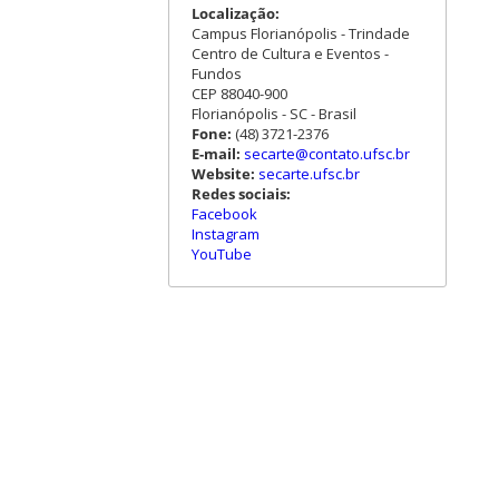
Localização:
Campus Florianópolis - Trindade
Centro de Cultura e Eventos -
Fundos
CEP 88040-900
Florianópolis - SC - Brasil
Fone:
(48) 3721-2376
E-mail:
secarte@contato.ufsc.br
Website:
secarte.ufsc.br
Redes sociais:
Facebook
Instagram
YouTube