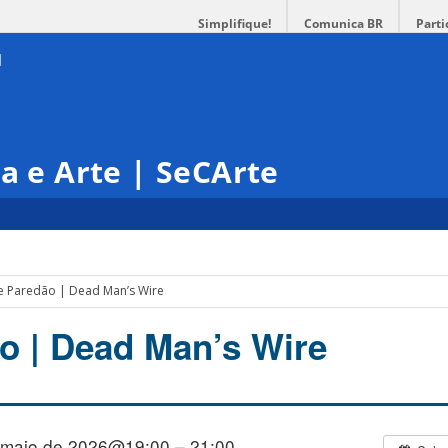
Simplifique!
Comunica BR
Parti
ra e Arte | SeCArte
e Paredão | Dead Man’s Wire
o | Dead Man’s Wire
 maio de 2026@19:00 – 21:00