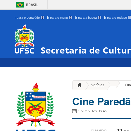
BRASIL
Ir para o conteúdo
1
Ir para o menu
2
Ir para a busca
3
Ir para o rodapé
4
Secretaria de Cultu
»
Notícias
Cin
Cine Paredã
12/05/2026 08:45
22 de
QUANDO: