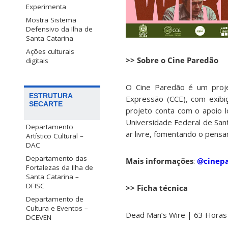
Experimenta
Mostra Sistema
Defensivo da Ilha de
Santa Catarina
Ações culturais
>> Sobre o Cine Paredão
digitais
O Cine Paredão é um proje
ESTRUTURA
Expressão (CCE), com exibi
SECARTE
projeto conta com o apoio l
Universidade Federal de San
Departamento
ar livre, fomentando o pensa
Artístico Cultural –
DAC
Departamento das
Mais informações
:
@cinep
Fortalezas da Ilha de
Santa Catarina –
DFISC
>> Ficha técnica
Departamento de
Cultura e Eventos –
Dead Man’s Wire | 63 Horas
DCEVEN