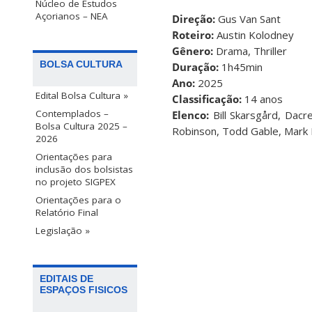
Núcleo de Estudos
Açorianos – NEA
Direção:
Gus Van Sant
Roteiro:
Austin Kolodney
Gênero:
Drama, Thriller
BOLSA CULTURA
Duração:
1h45min
Ano:
2025
Edital Bolsa Cultura »
Classificação:
14 anos
Contemplados –
Elenco:
Bill Skarsgård, Dacr
Bolsa Cultura 2025 –
Robinson, Todd Gable, Mark H
2026
Orientações para
inclusão dos bolsistas
no projeto SIGPEX
Orientações para o
Relatório Final
Legislação »
EDITAIS DE
ESPAÇOS FISICOS