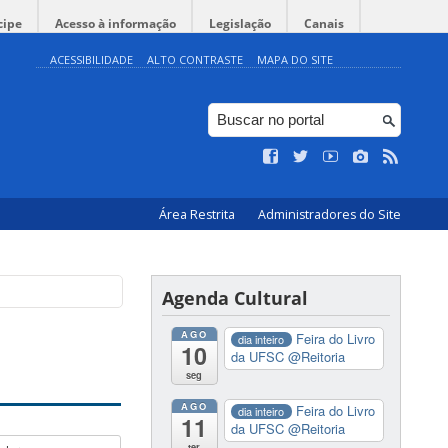
cipe
Acesso à informação
Legislação
Canais
ACESSIBILIDADE
ALTO CONTRASTE
MAPA DO SITE
Área Restrita
Administradores do Site
Agenda Cultural
AGO
Feira do Livro
dia inteiro
10
da UFSC
@Reitoria
seg
AGO
Feira do Livro
dia inteiro
11
da UFSC
@Reitoria
ter