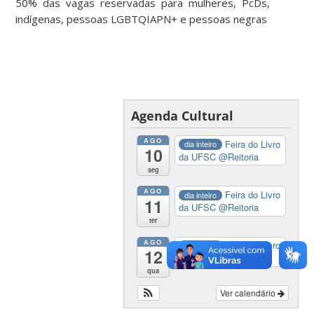
50% das vagas reservadas para mulheres, PcDs,
indígenas, pessoas LGBTQIAPN+ e pessoas negras
Agenda Cultural
AGO
Feira do Livro
dia inteiro
10
da UFSC
@Reitoria
seg
AGO
Feira do Livro
dia inteiro
11
da UFSC
@Reitoria
ter
AGO
Feira do Livro
dia inteiro
12
da UFSC
@Reitoria
qua
Ver calendário