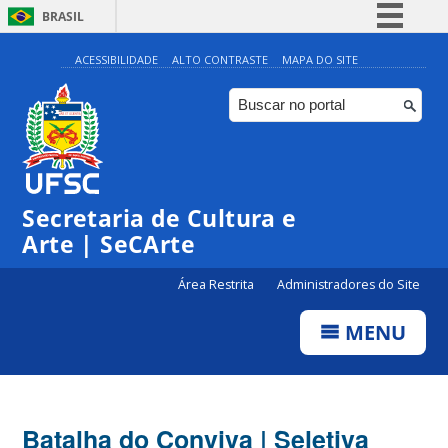
BRASIL
Simplifique!
ACESSIBILIDADE
ALTO CONTRASTE
MAPA DO SITE
Comunica BR
Participe
Acesso à informação
Legislação
Secretaria de Cultura e
Canais
Arte | SeCArte
Área Restrita
Administradores do Site
MENU
Batalha do Conviva | Seletiva