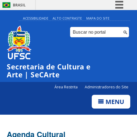
BRASIL
Simplifique!
ACESSIBILIDADE
ALTO CONTRASTE
MAPA DO SITE
Comunica BR
Participe
Acesso à informação
Legislação
Secretaria de Cultura e
Canais
Arte | SeCArte
Área Restrita
Administradores do Site
MENU
Agenda Cultural