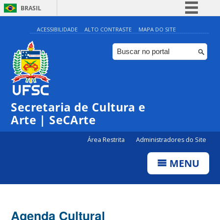
BRASIL
Simplifique!
ACESSIBILIDADE
ALTO CONTRASTE
MAPA DO SITE
Comunica BR
Participe
Acesso à informação
Legislação
Secretaria de Cultura e
Canais
Arte | SeCArte
Área Restrita
Administradores do Site
MENU
Agenda Cultural