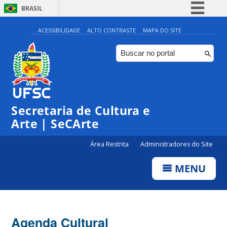
BRASIL
Simplifique!
ACESSIBILIDADE
ALTO CONTRASTE
MAPA DO SITE
Comunica BR
Participe
Acesso à informação
Legislação
Secretaria de Cultura e
Canais
Arte | SeCArte
Área Restrita
Administradores do Site
MENU
Agenda Cultural