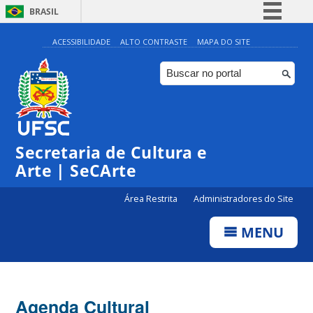
BRASIL
Simplifique!
ACESSIBILIDADE
ALTO CONTRASTE
MAPA DO SITE
Comunica BR
Participe
Acesso à informação
Legislação
Secretaria de Cultura e
Canais
Arte | SeCArte
Área Restrita
Administradores do Site
MENU
Agenda Cultural