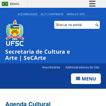
BRASIL
Simplifique!
ACESSIBILIDADE
ALTO CONTRASTE
MAPA DO SITE
Comunica BR
Participe
Acesso à informação
Legislação
Secretaria de Cultura e
Canais
Arte | SeCArte
Área Restrita
Administradores do Site
MENU
Agenda Cultural