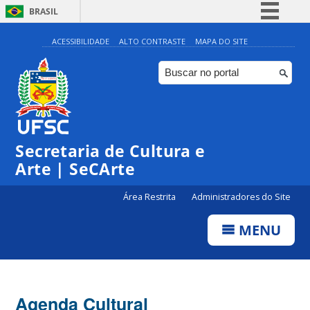
BRASIL
Simplifique!
ACESSIBILIDADE
ALTO CONTRASTE
MAPA DO SITE
Comunica BR
Participe
Acesso à informação
Legislação
Secretaria de Cultura e
Canais
Arte | SeCArte
Área Restrita
Administradores do Site
MENU
Agenda Cultural