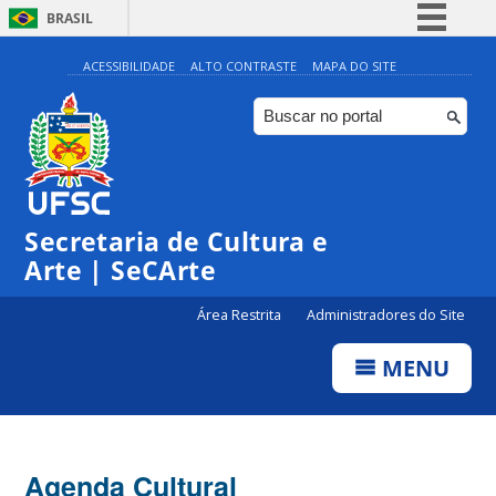
BRASIL
Simplifique!
ACESSIBILIDADE
ALTO CONTRASTE
MAPA DO SITE
Comunica BR
Participe
Acesso à informação
Legislação
Secretaria de Cultura e
Canais
Arte | SeCArte
Área Restrita
Administradores do Site
MENU
Agenda Cultural