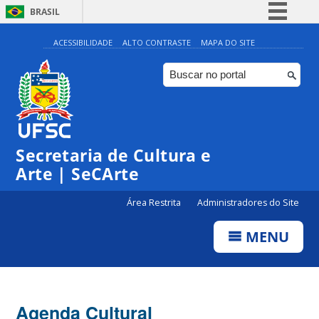
BRASIL
Simplifique!
ACESSIBILIDADE
ALTO CONTRASTE
MAPA DO SITE
Comunica BR
Participe
Acesso à informação
Legislação
Secretaria de Cultura e
Canais
Arte | SeCArte
Área Restrita
Administradores do Site
MENU
Agenda Cultural