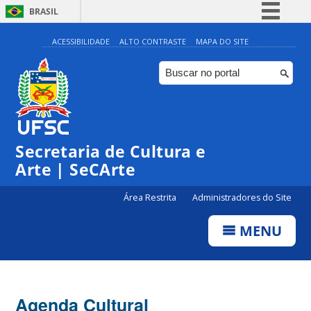
BRASIL
Simplifique!
ACESSIBILIDADE
ALTO CONTRASTE
MAPA DO SITE
Comunica BR
Participe
Acesso à informação
Legislação
Secretaria de Cultura e
Canais
Arte | SeCArte
Área Restrita
Administradores do Site
MENU
Agenda Cultural