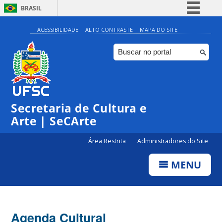
BRASIL
Simplifique!
ACESSIBILIDADE
ALTO CONTRASTE
MAPA DO SITE
Comunica BR
Participe
Acesso à informação
Legislação
Secretaria de Cultura e
Canais
Arte | SeCArte
Área Restrita
Administradores do Site
MENU
Agenda Cultural