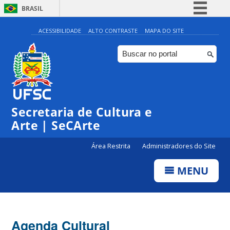
BRASIL
Simplifique!
ACESSIBILIDADE
ALTO CONTRASTE
MAPA DO SITE
Comunica BR
Participe
Acesso à informação
Legislação
Secretaria de Cultura e
Canais
Arte | SeCArte
Área Restrita
Administradores do Site
MENU
Agenda Cultural