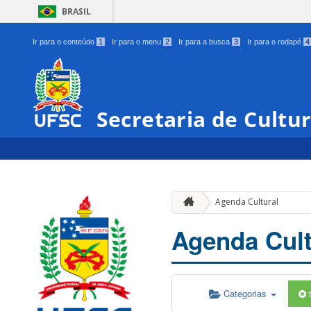
BRASIL
Ir para o conteúdo
1
Ir para o menu
2
Ir para a busca
3
Ir para o rodapé
4
Secretaria de Cultu
Agenda Cultural
Agenda Cult
Categorias