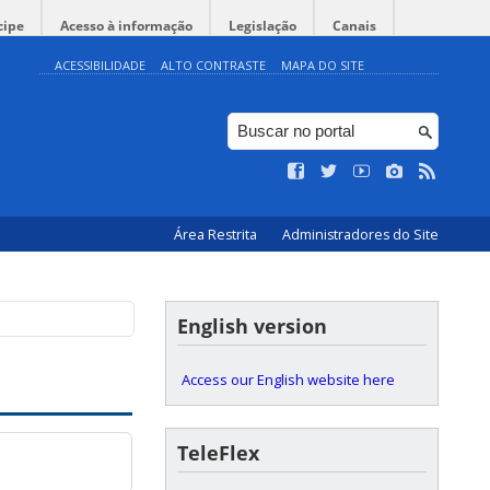
cipe
Acesso à informação
Legislação
Canais
ACESSIBILIDADE
ALTO CONTRASTE
MAPA DO SITE
Área Restrita
Administradores do Site
English version
Access our English website here
TeleFlex