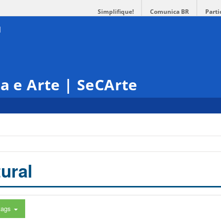
Simplifique!
Comunica BR
Parti
ra e Arte | SeCArte
ural
tags