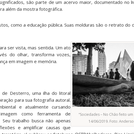
ignificados, são parte de um acervo maior, documentado no livr
ra além da mostra fotográfica.
stos, como a educação pública. Suas molduras são o retrato do d
para ser vista, mas sentida. Um ato
ravés do olhar, transforma vozes,
ança em imagem e memória.
de Desterro, uma ilha do litoral
piração para sua fotografia autoral.
biental e atualmente cursando
 a imagem como ferramenta de
“Sociedades – No Chão feito um 
. Seu trabalho busca não apenas
14/06/2019. Foto: Anders
flexões e amplificar causas que