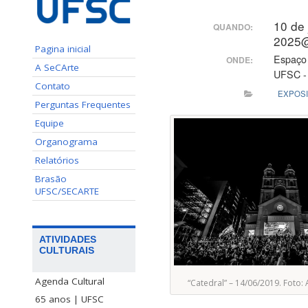
10 de
QUANDO:
2025
Pagina inicial
Espaço 
ONDE:
A SeCArte
UFSC - 
Contato
EXPOS
Perguntas Frequentes
Equipe
Organograma
Relatórios
Brasão
UFSC/SECARTE
ATIVIDADES
CULTURAIS
Agenda Cultural
“Catedral” – 14/06/2019. Foto
65 anos | UFSC