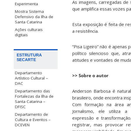
As imagens, carregadas de s
Experimenta
que amplifica essas vozes pa
Mostra Sistema
Defensivo da Ilha de
Santa Catarina
Esta exposição é feita de re
Ações culturais
a resistência.
digitais
“Pisa Ligeiro” não é apenas 
político silencioso que, at
ESTRUTURA
atitudes e vontades de mud
SECARTE
Departamento
>> Sobre o autor
Artístico Cultural –
DAC
Anderson Barbosa é natural 
Departamento das
Fortalezas da Ilha de
brasileiro, onde encontra ins
Santa Catarina –
Com formação na área am
DFISC
Jornalismo, ele utiliza
Departamento de
expressão e transformação
Cultura e Eventos –
registrar, mas provocar re
DCEVEN