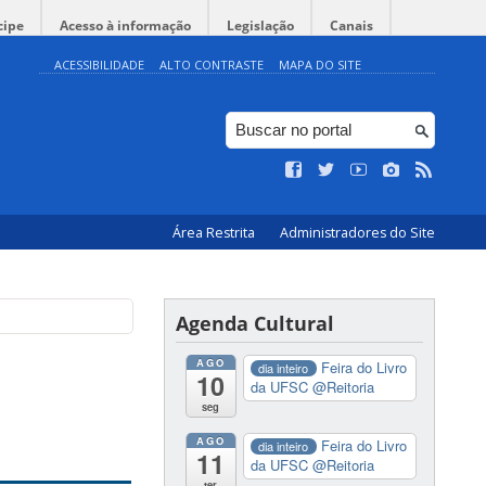
cipe
Acesso à informação
Legislação
Canais
ACESSIBILIDADE
ALTO CONTRASTE
MAPA DO SITE
Área Restrita
Administradores do Site
Agenda Cultural
AGO
Feira do Livro
dia inteiro
10
da UFSC
@Reitoria
seg
AGO
Feira do Livro
dia inteiro
11
da UFSC
@Reitoria
ter