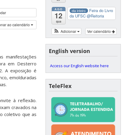
AGO
Feira do Livro
dia inteiro
ndar
12
da UFSC
@Reitoria
qua
onar ao calendário
Adicionar
Ver calendário
English version
as manifestações
adora em Desterro
Access our English website here
2. A exposição é
anco, emolduradas
uas.
TeleFlex
vite à reflexão.
eixam cravados na
no coletivo que as