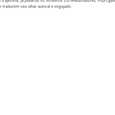
trajetória, já publicou os fotolivros
OSTRAbalhadores
,
Pisa Ligei
e traduzem seu olhar autoral e engajado.