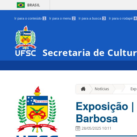
BRASIL
Ir para o conteúdo
1
Ir para o menu
2
Ir para a busca
3
Ir para o rodapé
4
Secretaria de Cultu
»
Notícias
Exp
Exposição |
Barbosa
28/05/2025 10:11