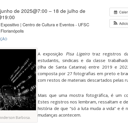
 junho de 2025@7:00 – 18 de julho de
Cale
@19:00
Adici
Expositivo | Centro de Cultura e Eventos - UFSC
Florianópolis
IÇÃO
A exposição
Pisa Ligeiro
traz registros d
estudantis, sindicais e da classe trabalh
(Ilha de Santa Catarina) entre 2019 e 202
composta por 27 fotografias em preto e br
com restos de materiais descartados pelas r
Mais que uma mostra fotográfica, é um con
Estes registros nos lembram, ressaltam e d
história de que “só a luta muda a vida” e é 
mudanças acontecem.
: Anderson Barbosa.