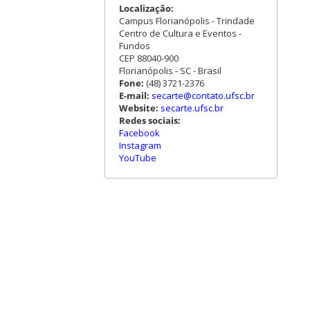
Localização:
Campus Florianópolis - Trindade
Centro de Cultura e Eventos -
Fundos
CEP 88040-900
Florianópolis - SC - Brasil
Fone:
(48) 3721-2376
E-mail:
secarte@contato.ufsc.br
Website:
secarte.ufsc.br
Redes sociais:
Facebook
Instagram
YouTube