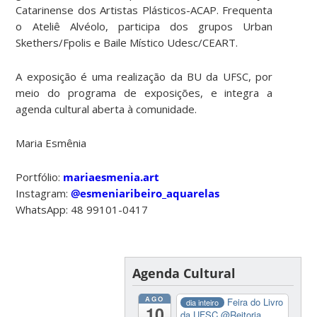
Catarinense dos Artistas Plásticos-ACAP. Frequenta
o Ateliê Alvéolo, participa dos grupos Urban
Skethers/Fpolis e Baile Místico Udesc/CEART.
A exposição é uma realização da BU da UFSC, por
meio do programa de exposições, e integra a
agenda cultural aberta à comunidade.
Maria Esmênia
Portfólio:
mariaesmenia.art
Instagram:
@esmeniaribeiro_aquarelas
WhatsApp: 48 99101-0417
Agenda Cultural
AGO
Feira do Livro
dia inteiro
10
da UFSC
@Reitoria