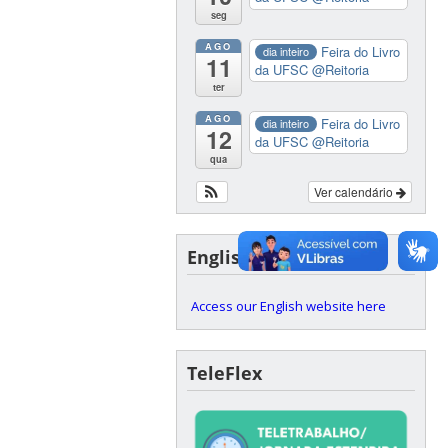
seg
AGO
Feira do Livro
dia inteiro
11
da UFSC
@Reitoria
ter
AGO
Feira do Livro
dia inteiro
12
da UFSC
@Reitoria
qua
Ver calendário
English version
Access our English website here
TeleFlex