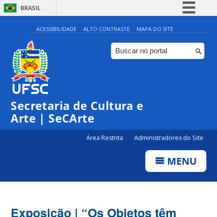
BRASIL
Simplifique!
ACESSIBILIDADE
ALTO CONTRASTE
MAPA DO SITE
Comunica BR
Participe
Acesso à informação
Legislação
Secretaria de Cultura e
Canais
Arte | SeCArte
Área Restrita
Administradores do Site
MENU
Exposição | “Os Objetos têm