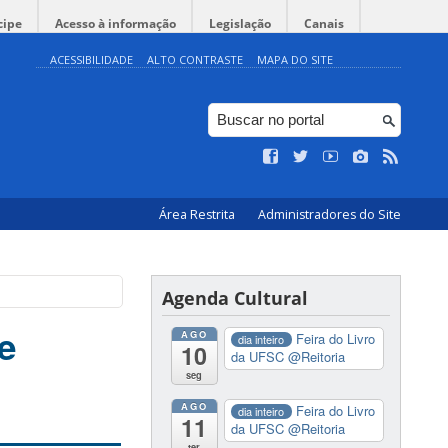
cipe
Acesso à informação
Legislação
Canais
ACESSIBILIDADE
ALTO CONTRASTE
MAPA DO SITE
Área Restrita
Administradores do Site
Agenda Cultural
e
AGO
Feira do Livro
dia inteiro
10
da UFSC
@Reitoria
seg
AGO
Feira do Livro
dia inteiro
11
da UFSC
@Reitoria
ter