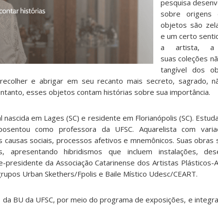
pesquisa desenvo
sobre origens
objetos são zel
e um certo senti
a artista, a
suas coleções n
tangível dos o
recolher e abrigar em seu recanto mais secreto, sagrado, nã
ntanto, esses objetos contam histórias sobre sua importância.
ual nascida em Lages (SC) e residente em Florianópolis (SC). Estud
sentou como professora da UFSC. Aquarelista com varia
s causas sociais, processos afetivos e mnemônicos. Suas obras
s, apresentando hibridismos que incluem instalações, des
ce-presidente da Associação Catarinense dos Artistas Plásticos-
s grupos Urban Skethers/Fpolis e Baile Místico Udesc/CEART.
o da BU da UFSC, por meio do programa de exposições, e integra 