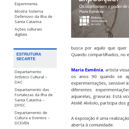
Experimenta
Mostra Sistema
Defensivo da Ilha de
Santa Catarina
Ações culturais
digitais
busca por aquilo que quer 
Quando compartilhados, no e
ESTRUTURA
SECARTE
Maria Esmênia
, artista vis
Departamento
os anos 90 quando se apo
Artístico Cultural –
DAC
experimentações, sensível à
diferentes experimentaçõe
Departamento das
Fortalezas da Ilha de
aquarelas, gravuras. Está vi
Santa Catarina –
Ateliê Alvéolo, participa do
DFISC
Departamento de
A exposição é uma realizaçã
Cultura e Eventos –
DCEVEN
aberta à comunidade.