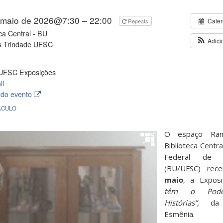
 maio de 2026@7:30 – 22:00
Cale
Repeats
eca Central - BU
Adici
 Trindade UFSC
UFSC Exposições
il
 do evento
ÁCULO
O espaço Ram
Biblioteca Centr
Federal de S
(BU/UFSC) rec
maio
, a Expos
têm o Pode
Histórias”,
da a
Esmênia. 