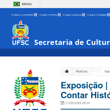
BRASIL
Ir para o conteúdo
1
Ir para o menu
2
Ir para a busca
3
Ir para o rodapé
4
Secretaria de Cultu
»
Notícias
Exp
Exposição |
Contar Hist
11/05/2026 09:20