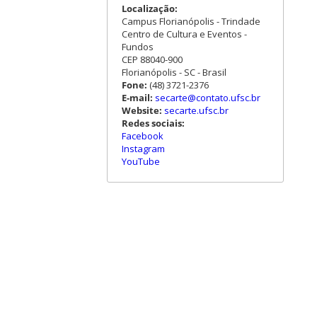
Localização:
Campus Florianópolis - Trindade
Centro de Cultura e Eventos -
Fundos
CEP 88040-900
Florianópolis - SC - Brasil
Fone:
(48) 3721-2376
E-mail:
secarte@contato.ufsc.br
Website:
secarte.ufsc.br
Redes sociais:
Facebook
Instagram
YouTube