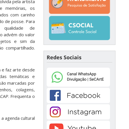
lvida pela artista
 e memórias, os
ados com carinho
do de posse. Para
 qualidade de
ão advém do valor
bjetos e sim da
o compartilhado.
Redes Sociais
a e faz arte desde
das temáticas e
 são marcadas por
enhos, colagens,
ACAP. Frequenta o
a agenda cultural