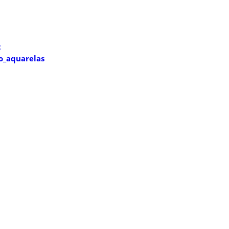
t
o_aquarelas