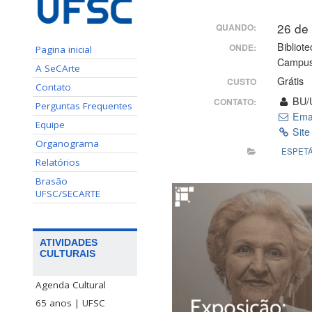
26 de
QUANDO:
Bibliot
ONDE:
Pagina inicial
Campus
A SeCArte
Grátis
CUSTO
Contato
BU/
CONTATO:
Perguntas Frequentes
Ema
Equipe
Site
Organograma
ESPET
Relatórios
Brasão
UFSC/SECARTE
ATIVIDADES
CULTURAIS
Agenda Cultural
65 anos | UFSC