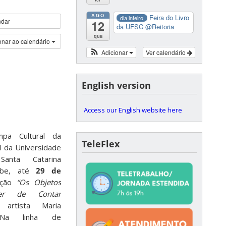
AGO
Feira do Livro
dia inteiro
ndar
12
da UFSC
@Reitoria
qua
onar ao calendário
Adicionar
Ver calendário
English version
Access our English website here
pa Cultural da
TeleFlex
al da Universidade
anta Catarina
ebe, até
29 de
ição
“Os Objetos
r de Contar
rtista Maria
Na linha de