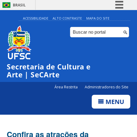
BRASIL
Simplifique!
ACESSIBILIDADE
ALTO CONTRASTE
MAPA DO SITE
Comunica BR
Participe
Acesso à informação
Legislação
Secretaria de Cultura e
Canais
Arte | SeCArte
Área Restrita
Administradores do Site
MENU
Confira as atrações da