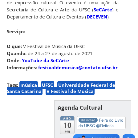
de expressão cultural. O evento é uma ação da
Secretaria de Cultura e Arte da UFSC (
SeCArte
) e
Departamento de Cultura e Eventos (
DECEVEN
).
Serviço:
O quê:
V Festival de Música da UFSC
Quando:
de 24 a 27 de agosto de 2021
Onde:
YouTube da SeCArte
Informações:
festivaldemusica@contato.ufsc.br
Tags:
música
UFSC
Universidade Federal de
Santa Catarina
V Festival de Música
Agenda Cultural
AGO
Feira do Livro
dia inteiro
10
da UFSC
@Reitoria
seg