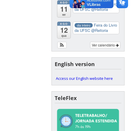
AGO
Feira do Livro
dia inteiro
11
da UFSC
@Reitoria
ter
AGO
Feira do Livro
dia inteiro
12
da UFSC
@Reitoria
qua
Ver calendário
English version
Access our English website here
TeleFlex