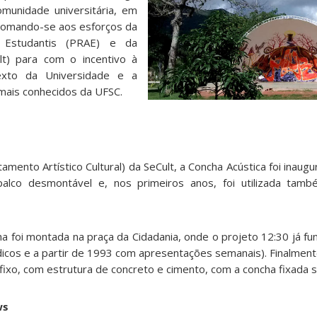
munidade universitária, em
 somando-se aos esforços da
s Estudantis (PRAE) e da
ult) para com o incentivo à
texto da Universidade e a
mais conhecidos da UFSC.
mento Artístico Cultural) da SeCult, a Concha Acústica foi inau
alco desmontável e, nos primeiros anos, foi utilizada tam
ha foi montada na praça da Cidadania, onde o projeto 12:30 já f
cos e a partir de 1993 com apresentações semanais). Finalment
 fixo, com estrutura de concreto e cimento, com a concha fixada 
ws