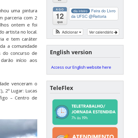
AGO
nhou uma pintura
Feira do Livro
dia inteiro
12
da UFSC
@Reitoria
 em parceria com 2
qua
balhos ontem e foi
 artista no local.
Adicionar
Ver calendário
ria e tem caráter
oda a comunidade
English version
s do concurso de
darão início aos
Access our English website here
sidade venceram o
TeleFlex
, 2º Lugar: Lucas
figo – Centro de