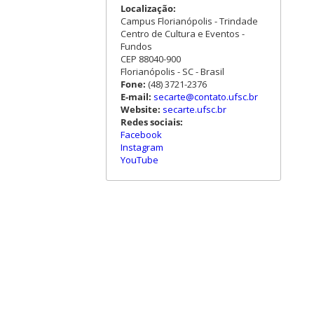
Localização:
Campus Florianópolis - Trindade
Centro de Cultura e Eventos -
Fundos
CEP 88040-900
Florianópolis - SC - Brasil
Fone:
(48) 3721-2376
E-mail:
secarte@contato.ufsc.br
Website:
secarte.ufsc.br
Redes sociais:
Facebook
Instagram
YouTube