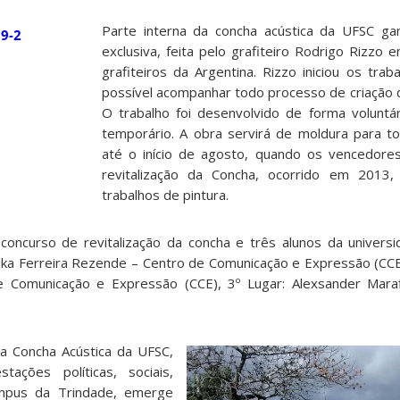
Parte interna da concha acústica da UFSC ga
exclusiva, feita pelo grafiteiro Rodrigo Rizzo
grafiteiros da Argentina. Rizzo iniciou os tra
possível acompanhar todo processo de criação do
O trabalho foi desenvolvido de forma voluntá
temporário. A obra servirá de moldura para t
até o início de agosto, quando os vencedore
revitalização da Concha, ocorrido em 2013, 
trabalhos de pintura.
concurso de revitalização da concha e três alunos da univer
Luka Ferreira Rezende – Centro de Comunicação e Expressão (CCE)
e Comunicação e Expressão (CCE), 3º Lugar: Alexsander Mara
da Concha Acústica da UFSC,
tações políticas, sociais,
campus da Trindade, emerge