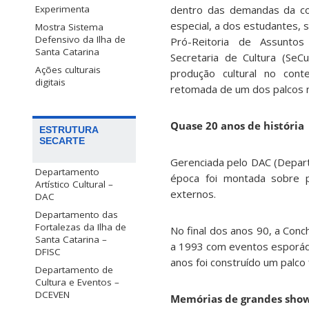
Experimenta
dentro das demandas da co
especial, a dos estudantes,
Mostra Sistema
Defensivo da Ilha de
Pró-Reitoria de Assunto
Santa Catarina
Secretaria de Cultura (SeC
Ações culturais
produção cultural no con
digitais
retomada de um dos palcos 
Quase 20 anos de história
ESTRUTURA
SECARTE
Gerenciada pelo DAC (Departa
Departamento
época foi montada sobre p
Artístico Cultural –
externos.
DAC
Departamento das
Fortalezas da Ilha de
No final dos anos 90, a Conc
Santa Catarina –
a 1993 com eventos esporádi
DFISC
anos foi construído um palco
Departamento de
Cultura e Eventos –
DCEVEN
Memórias de grandes sho