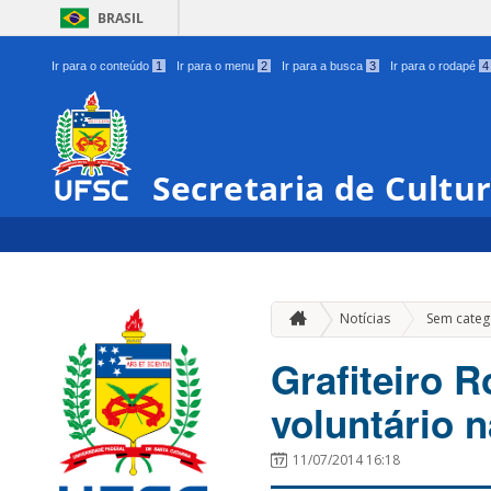
BRASIL
Ir para o conteúdo
1
Ir para o menu
2
Ir para a busca
3
Ir para o rodapé
4
Secretaria de Cultu
Notícias
Sem categ
Grafiteiro 
voluntário 
11/07/2014 16:18