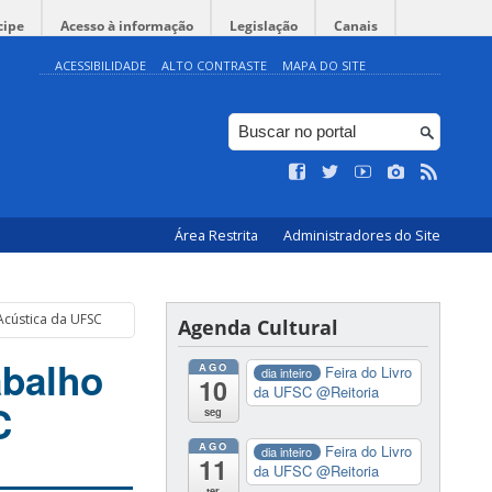
cipe
Acesso à informação
Legislação
Canais
ACESSIBILIDADE
ALTO CONTRASTE
MAPA DO SITE
Área Restrita
Administradores do Site
Acústica da UFSC
Agenda Cultural
abalho
AGO
Feira do Livro
dia inteiro
10
da UFSC
@Reitoria
C
seg
AGO
Feira do Livro
dia inteiro
11
da UFSC
@Reitoria
ter