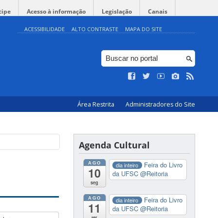
cipe
Acesso à informação
Legislação
Canais
ACESSIBILIDADE
ALTO CONTRASTE
MAPA DO SITE
Área Restrita
Administradores do Site
Agenda Cultural
AGO
Feira do Livro
dia inteiro
10
da UFSC
@Reitoria
seg
AGO
Feira do Livro
dia inteiro
11
da UFSC
@Reitoria
ter