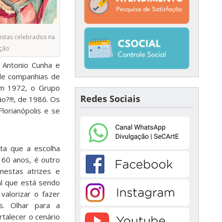
istas celebrados na
ação
, Antonio Cunha e
 de companhias de
em 1972, o Grupo
Redes Sociais
?!!!, de 1986. Os
lorianópolis e se
nta que a escolha
 60 anos, é outro
 nestas atrizes e
al que está sendo
alorizar o fazer
es. Olhar para a
rtalecer o cenário