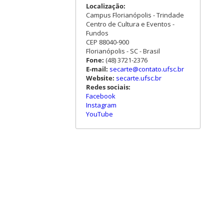
Localização:
Campus Florianópolis - Trindade
Centro de Cultura e Eventos -
Fundos
CEP 88040-900
Florianópolis - SC - Brasil
Fone:
(48) 3721-2376
E-mail:
secarte@contato.ufsc.br
Website:
secarte.ufsc.br
Redes sociais:
Facebook
Instagram
YouTube