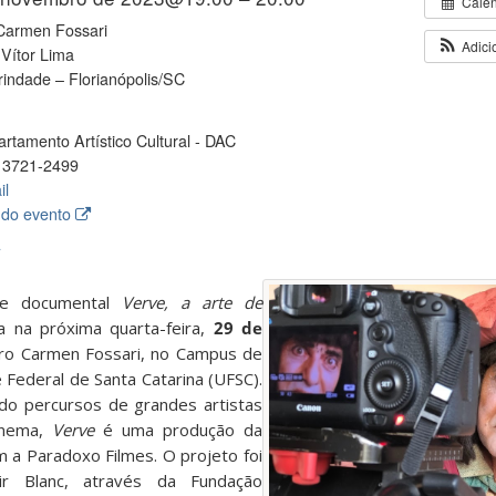
Cale
Carmen Fossari
Adici
 Vítor Lima
rindade – Florianópolis/SC
rtamento Artístico Cultural - DAC
 3721-2499
il
 do evento
A
ie documental
Verve, a arte de
a na próxima quarta-feira,
29 de
tro Carmen Fossari, no Campus de
e Federal de Santa Catarina (UFSC).
do percursos de grandes artistas
inema,
Verve
é uma produção da
 a Paradoxo Filmes. O projeto foi
ir Blanc, através da Fundação