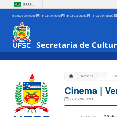
BRASIL
Ir para o conteúdo
1
Ir para o menu
2
Ir para a busca
3
Ir para o rodapé
4
Secretaria de Cultu
»
Notícias
Cin
Cinema | Ver
27/11/2023 09:15
29 de
QUANDO: