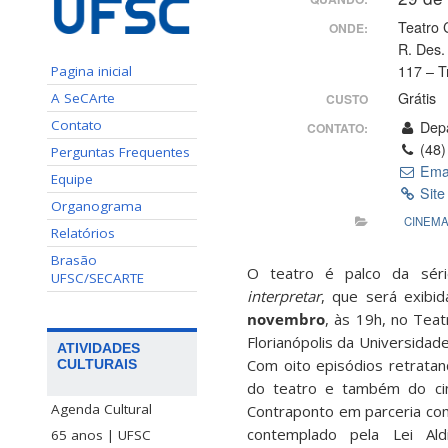
Teatro 
ONDE:
R. Des.
117 – T
Pagina inicial
Grátis
A SeCArte
CUSTO
Contato
Depa
CONTATO:
(48)
Perguntas Frequentes
Ema
Equipe
Site
Organograma
CINEM
Relatórios
Brasão
O teatro é palco da sér
UFSC/SECARTE
interpretar
, que será exibid
novembro
, às 19h, no Tea
Florianópolis da Universidad
ATIVIDADES
Com oito episódios retratan
CULTURAIS
do teatro e também do c
Agenda Cultural
Contraponto em parceria com
contemplado pela Lei Ald
65 anos | UFSC