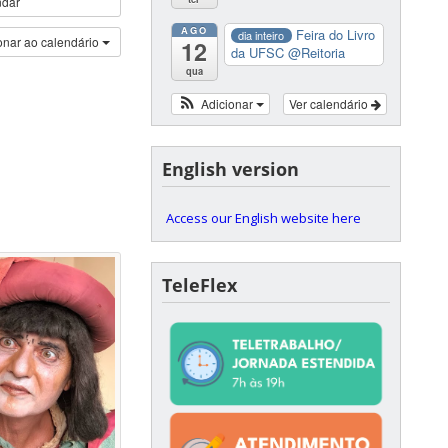
ndar
AGO
Feira do Livro
dia inteiro
onar ao calendário
12
da UFSC
@Reitoria
qua
Adicionar
Ver calendário
English version
Access our English website here
TeleFlex