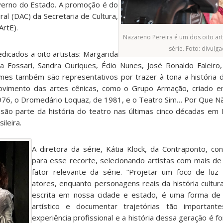
verno do Estado. A promoção é do
ral (DAC) da Secretaria de Cultura,
ArtE).
Nazareno Pereira é um dos oito art
série. Foto: divulg
dicados a oito artistas: Margarida
na Fossari, Sandra Ouriques, Édio Nunes, José Ronaldo Faleiro
mes também são representativos por trazer à tona a história
ovimento das artes cênicas, como o Grupo Armação, criado 
76, o Dromedário Loquaz, de 1981, e o Teatro Sim… Por Que Não
 são parte da história do teatro nas últimas cinco décadas em F
ileira.
A diretora da série, Kátia Klock, da Contraponto, co
para esse recorte, selecionando artistas com mais de
fator relevante da série. “Projetar um foco de luz
atores, enquanto personagens reais da história cultur
escrita em nossa cidade e estado, é uma forma de v
artístico e documentar trajetórias tão important
experiência profissional e a história dessa geração é fo