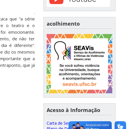
taca que “a série
acolhimento
tre o teatro e o
foi emocionante.
ento, de não ter
ia é diferente”.
 que diz os mesmos
importante que a
ontraponto, que já
Acesso à Informação
Carta de Serviços ao Cidadão
Plano de Desenvolvimento