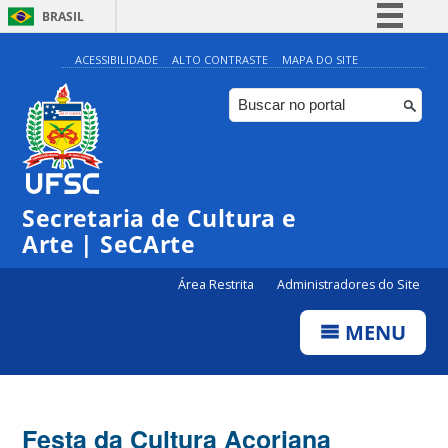
BRASIL
Simplifique!
ACESSIBILIDADE
ALTO CONTRASTE
MAPA DO SITE
Comunica BR
Participe
Acesso à informação
Legislação
Secretaria de Cultura e
Canais
Arte | SeCArte
Área Restrita
Administradores do Site
MENU
Festa da Cultura Açoriana