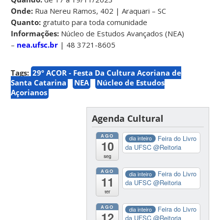
Onde:
Rua Nereu Ramos, 402 | Araquari – SC
Quanto:
gratuito para toda comunidade
Informações:
Núcleo de Estudos Avançados (NEA)
–
nea.ufsc.br
| 48 3721-8605
Tags:
29º AÇOR - Festa Da Cultura Açoriana de
Santa Catarina
NEA
Núcleo de Estudos
Açorianos
Agenda Cultural
AGO
Feira do Livro
dia inteiro
10
da UFSC
@Reitoria
seg
AGO
Feira do Livro
dia inteiro
11
da UFSC
@Reitoria
ter
AGO
Feira do Livro
dia inteiro
12
da UFSC
@Reitoria