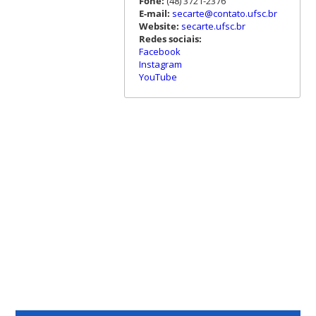
Fone:
(48) 3721-2376
E-mail:
secarte@contato.ufsc.br
Website:
secarte.ufsc.br
Redes sociais:
Facebook
Instagram
YouTube