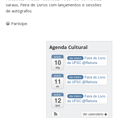
saraus, Feira de Livros com lançamentos e sessões
de autógrafos.
😀 Participe.
Agenda Cultural
AGO
Feira do Livro
dia inteiro
10
da UFSC
@Reitoria
seg
AGO
Feira do Livro
dia inteiro
11
da UFSC
@Reitoria
ter
AGO
Feira do Livro
dia inteiro
12
da UFSC
@Reitoria
qua
Ver calendário