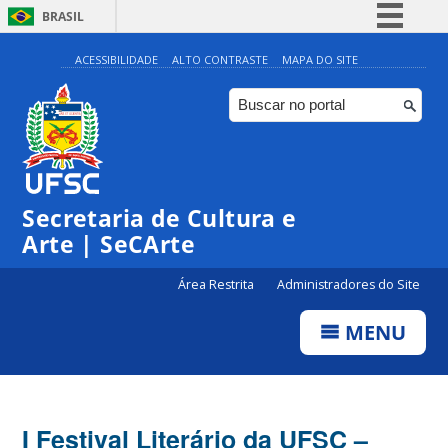
BRASIL
Simplifique!
ACESSIBILIDADE
ALTO CONTRASTE
MAPA DO SITE
Comunica BR
Participe
Acesso à informação
Legislação
Secretaria de Cultura e
Canais
Arte | SeCArte
Área Restrita
Administradores do Site
MENU
I Festival Literário da UFSC –