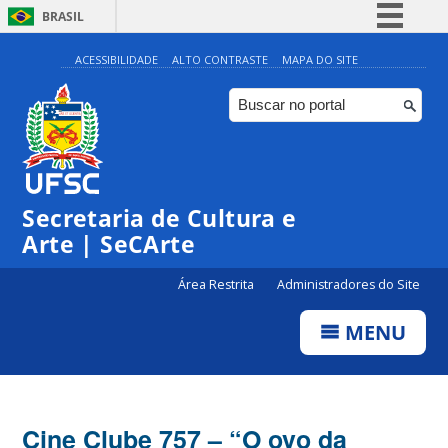
BRASIL
Simplifique!
ACESSIBILIDADE
ALTO CONTRASTE
MAPA DO SITE
Comunica BR
Participe
Acesso à informação
Legislação
Secretaria de Cultura e
Canais
Arte | SeCArte
Área Restrita
Administradores do Site
MENU
Cine Clube 757 – “O ovo da