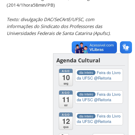
(2014/1hora58min/PB)
Texto: divulgação DAC/SeCArtE/UFSC, com
informações do Sindicato dos Professores das
Universidades Federais de Santa Catarina (Apufsc).
Agenda Cultural
AGO
Feira do Livro
dia inteiro
10
da UFSC
@Reitoria
seg
AGO
Feira do Livro
dia inteiro
11
da UFSC
@Reitoria
ter
AGO
Feira do Livro
dia inteiro
12
da UFSC
@Reitoria
qua