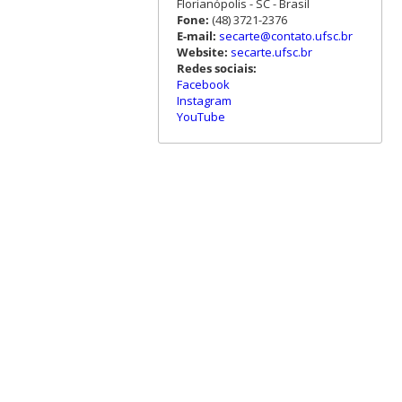
Florianópolis - SC - Brasil
Fone:
(48) 3721-2376
E-mail:
secarte@contato.ufsc.br
Website:
secarte.ufsc.br
Redes sociais:
Facebook
Instagram
YouTube