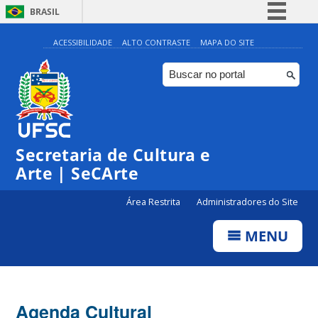
BRASIL
Simplifique!
ACESSIBILIDADE
ALTO CONTRASTE
MAPA DO SITE
Comunica BR
Participe
Acesso à informação
Legislação
Secretaria de Cultura e
Canais
Arte | SeCArte
Área Restrita
Administradores do Site
MENU
Agenda Cultural