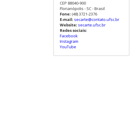
CEP 88040-900
Florianópolis - SC - Brasil
Fone:
(48) 3721-2376
E-mail:
secarte@contato.ufsc.br
Website:
secarte.ufsc.br
Redes sociais:
Facebook
Instagram
YouTube