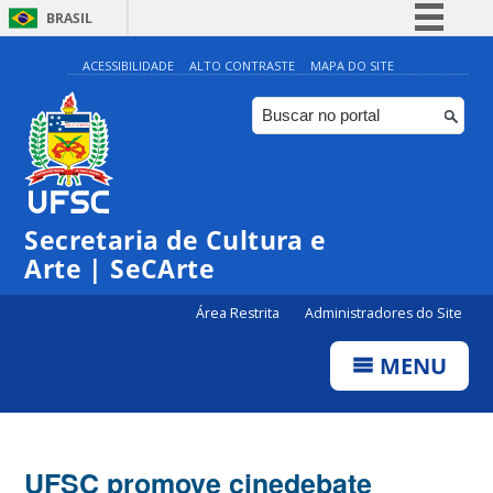
BRASIL
Simplifique!
ACESSIBILIDADE
ALTO CONTRASTE
MAPA DO SITE
Comunica BR
Participe
Acesso à informação
Legislação
Secretaria de Cultura e
Canais
Arte | SeCArte
Área Restrita
Administradores do Site
MENU
UFSC promove cinedebate