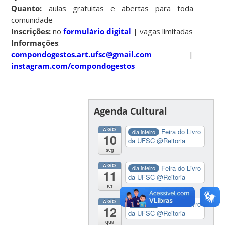
Quanto:
aulas gratuitas e abertas para toda
comunidade
Inscrições:
no
formulário digital
| vagas limitadas
Informações
:
compondogestos.art.ufsc@gmail.com
|
instagram.com/compondogestos
Agenda Cultural
AGO
Feira do Livro
dia inteiro
10
da UFSC
@Reitoria
seg
AGO
Feira do Livro
dia inteiro
11
da UFSC
@Reitoria
ter
AGO
Feira do Livro
dia inteiro
12
da UFSC
@Reitoria
qua