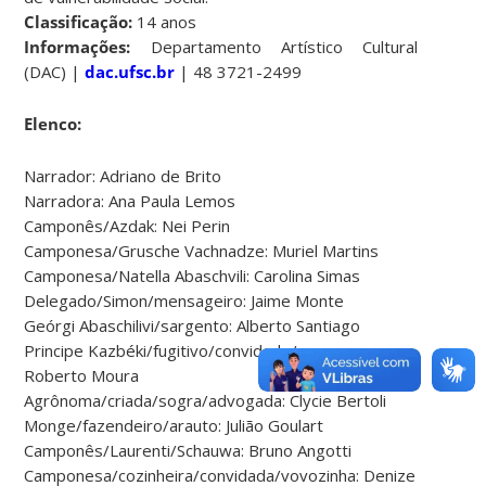
Classificação:
14 anos
Informações:
Departamento Artístico Cultural
(DAC) |
dac.ufsc.br
| 48 3721-2499
Elenco:
Narrador: Adriano de Brito
Narradora: Ana Paula Lemos
Camponês/Azdak: Nei Perin
Camponesa/Grusche Vachnadze: Muriel Martins
Camponesa/Natella Abaschvili: Carolina Simas
Delegado/Simon/mensageiro: Jaime Monte
Geórgi Abaschilivi/sargento: Alberto Santiago
Principe Kazbéki/fugitivo/convidado/esposo:
Roberto Moura
Agrônoma/criada/sogra/advogada: Clycie Bertoli
Monge/fazendeiro/arauto: Julião Goulart
Camponês/Laurenti/Schauwa: Bruno Angotti
Camponesa/cozinheira/convidada/vovozinha: Denize