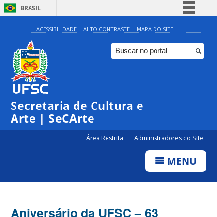
BRASIL
Simplifique!
ACESSIBILIDADE
ALTO CONTRASTE
MAPA DO SITE
Comunica BR
Participe
Acesso à informação
Legislação
Secretaria de Cultura e
Canais
Arte | SeCArte
Área Restrita
Administradores do Site
MENU
Aniversário da UFSC – 63