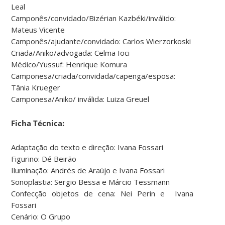
Leal
Camponês/convidado/Bizérian Kazbéki/inválido:
Mateus Vicente
Camponês/ajudante/convidado: Carlos Wierzorkoski
Criada/Aniko/advogada: Celma Ioci
Médico/Yussuf: Henrique Komura
Camponesa/criada/convidada/capenga/esposa:
Tânia Krueger
Camponesa/Aniko/ inválida: Luiza Greuel
Ficha Técnica:
Adaptação do texto e direção: Ivana Fossari
Figurino: Dé Beirão
Iluminação: Andrés de Araújo e Ivana Fossari
Sonoplastia: Sergio Bessa e Márcio Tessmann
Confecção objetos de cena: Nei Perin e Ivana
Fossari
Cenário: O Grupo