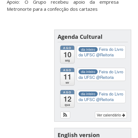
Apoio: O Grupo recebeu apoio da empresa
Metronorte para a confecção dos cartazes
Agenda Cultural
AGO
Feira do Livro
dia inteiro
10
da UFSC
@Reitoria
seg
AGO
Feira do Livro
dia inteiro
11
da UFSC
@Reitoria
ter
AGO
Feira do Livro
dia inteiro
12
da UFSC
@Reitoria
qua
Ver calendário
English version