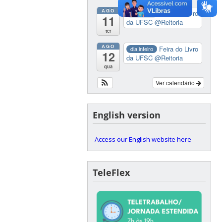
AGO
Feira do Livro
dia inteiro
11
da UFSC
@Reitoria
ter
AGO
Feira do Livro
dia inteiro
12
da UFSC
@Reitoria
qua
Ver calendário
English version
Access our English website here
TeleFlex