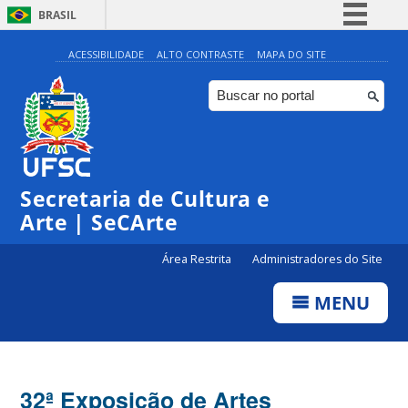
BRASIL
Simplifique!
ACESSIBILIDADE
ALTO CONTRASTE
MAPA DO SITE
Comunica BR
Participe
Acesso à informação
Legislação
Secretaria de Cultura e
Canais
Arte | SeCArte
Área Restrita
Administradores do Site
MENU
32ª Exposição de Artes