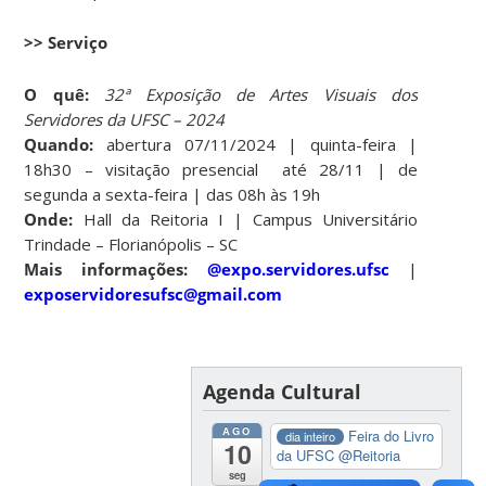
>> Serviço
O quê:
32ª Exposição de Artes Visuais dos
Servidores da UFSC – 2024
Quando:
abertura 07/11/2024 | quinta-feira |
18h30 – visitação presencial até 28/11 | de
segunda a sexta-feira | das 08h às 19h
Onde:
Hall da Reitoria I | Campus Universitário
Trindade – Florianópolis – SC
Mais informações:
@expo.servidores.ufsc
|
exposervidoresufsc@gmail.com
Agenda Cultural
AGO
Feira do Livro
dia inteiro
10
da UFSC
@Reitoria
seg