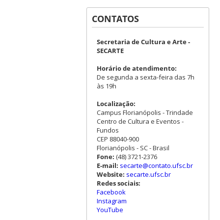
CONTATOS
Secretaria de Cultura e Arte -
SECARTE
Horário de atendimento:
De segunda a sexta-feira das 7h
às 19h
Localização:
Campus Florianópolis - Trindade
Centro de Cultura e Eventos -
Fundos
CEP 88040-900
Florianópolis - SC - Brasil
Fone:
(48) 3721-2376
E-mail:
secarte@contato.ufsc.br
Website:
secarte.ufsc.br
Redes sociais:
Facebook
Instagram
YouTube