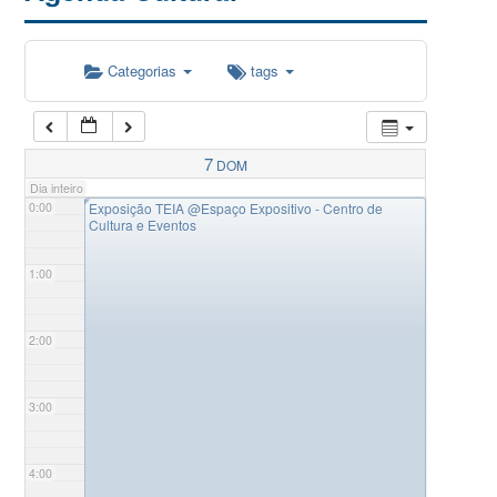
Categorias
tags
7
DOM
Dia inteiro
◤
0:00
Exposição TEIA
@Espaço Expositivo - Centro de
Cultura e Eventos
1:00
2:00
3:00
4:00