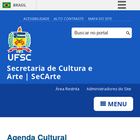
BRASIL
Simplifique!
ACESSIBILIDADE
ALTO CONTRASTE
MAPA DO SITE
Comunica BR
Participe
Acesso à informação
Legislação
Secretaria de Cultura e
Canais
Arte | SeCArte
Área Restrita
Administradores do Site
MENU
Agenda Cultural