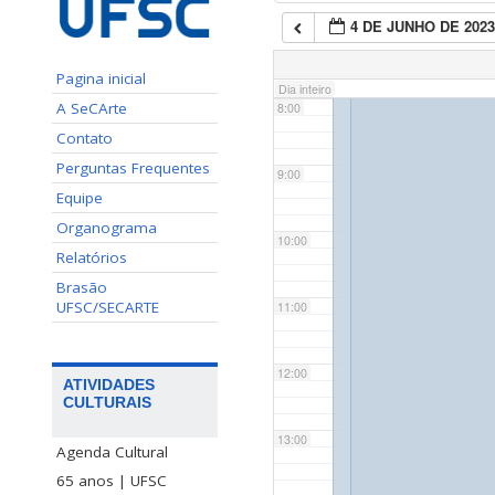
4 DE JUNHO DE 202
7:00
Pagina inicial
Dia inteiro
A SeCArte
8:00
Contato
Perguntas Frequentes
9:00
Equipe
Organograma
10:00
Relatórios
Brasão
UFSC/SECARTE
11:00
12:00
ATIVIDADES
CULTURAIS
13:00
Agenda Cultural
65 anos | UFSC