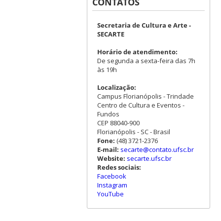
CONTATOS
Secretaria de Cultura e Arte -
SECARTE
Horário de atendimento:
De segunda a sexta-feira das 7h
às 19h
Localização:
Campus Florianópolis - Trindade
Centro de Cultura e Eventos -
Fundos
CEP 88040-900
Florianópolis - SC - Brasil
Fone:
(48) 3721-2376
E-mail:
secarte@contato.ufsc.br
Website:
secarte.ufsc.br
Redes sociais:
Facebook
Instagram
YouTube