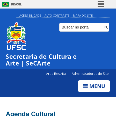
BRASIL
Simplifique!
ACESSIBILIDADE
ALTO CONTRASTE
MAPA DO SITE
Comunica BR
Participe
◤
Acesso à informação
0:00
Exposição TEIA
@Espaço Expositivo - Centro de
Cultura e Eventos
Legislação
Secretaria de Cultura e
1:00
Canais
Arte | SeCArte
2:00
Área Restrita
Administradores do Site
MENU
3:00
4:00
Agenda Cultural