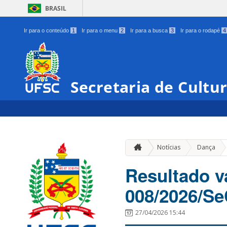
BRASIL
Ir para o conteúdo
1
Ir para o menu
2
Ir para a busca
3
Ir para o rodapé
4
Secretaria de Cultu
»
Notícias
Dança
Resultado v
008/2026/S
27/04/2026 15:44