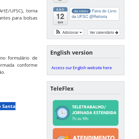
AGO
ArtE/UFSC), torna
Feira do Livro
dia inteiro
12
da UFSC
@Reitoria
antes para bolsas
qua
Adicionar
Ver calendário
English version
 no formulário de
formada conforme
Access our English website here
ão.
TeleFlex
e Santa