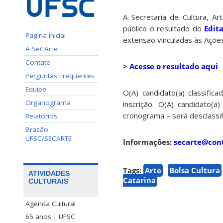
A Secretaria de Cultura, A
público o resultado do
Edit
Pagina inicial
extensão vinculadas às Ações
A SeCArte
Contato
>
Acesse o resultado aqui
Perguntas Frequentes
Equipe
O(A) candidato(a) classific
Organograma
inscrição. O(A) candidato
cronograma – será desclassifi
Relatórios
Brasão
UFSC/SECARTE
Informações:
secarte@cont
Tags:
Arte
Bolsa Cultura
ATIVIDADES
Catarina
CULTURAIS
Agenda Cultural
65 anos | UFSC