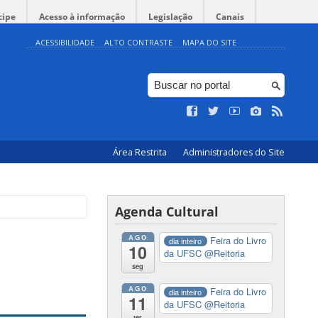
cipe
Acesso à informação
Legislação
Canais
ACESSIBILIDADE
ALTO CONTRASTE
MAPA DO SITE
Área Restrita
Administradores do Site
Agenda Cultural
AGO
Feira do Livro
dia inteiro
10
da UFSC
@Reitoria
seg
AGO
Feira do Livro
dia inteiro
11
da UFSC
@Reitoria
ter