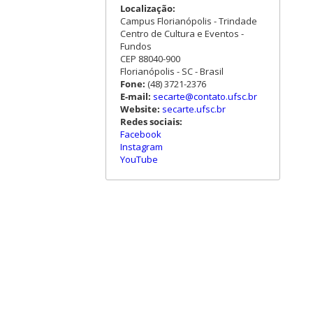
Localização:
Campus Florianópolis - Trindade
Centro de Cultura e Eventos -
Fundos
CEP 88040-900
Florianópolis - SC - Brasil
Fone:
(48) 3721-2376
E-mail:
secarte@contato.ufsc.br
Website:
secarte.ufsc.br
Redes sociais:
Facebook
Instagram
YouTube