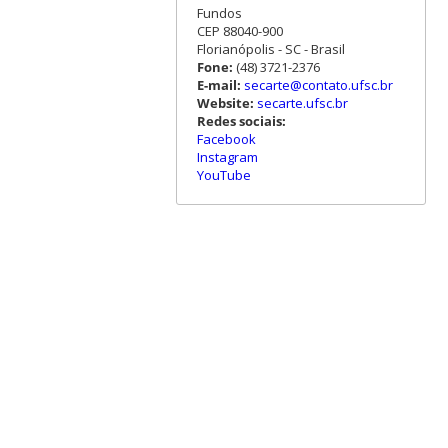
Fundos
CEP 88040-900
Florianópolis - SC - Brasil
Fone:
(48) 3721-2376
E-mail:
secarte@contato.ufsc.br
Website:
secarte.ufsc.br
Redes sociais:
Facebook
Instagram
YouTube