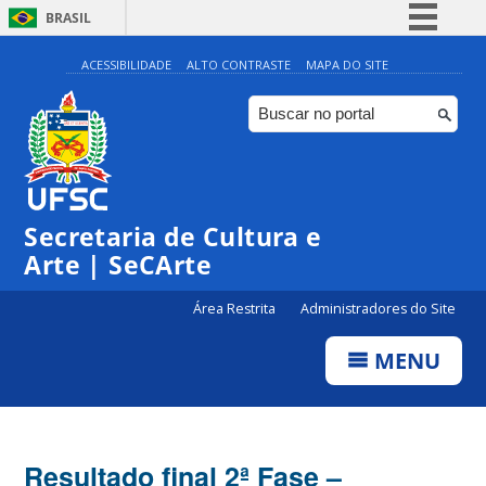
BRASIL
Simplifique!
ACESSIBILIDADE
ALTO CONTRASTE
MAPA DO SITE
Comunica BR
Participe
Acesso à informação
Legislação
Secretaria de Cultura e
Canais
Arte | SeCArte
Área Restrita
Administradores do Site
MENU
Resultado final 2ª Fase –