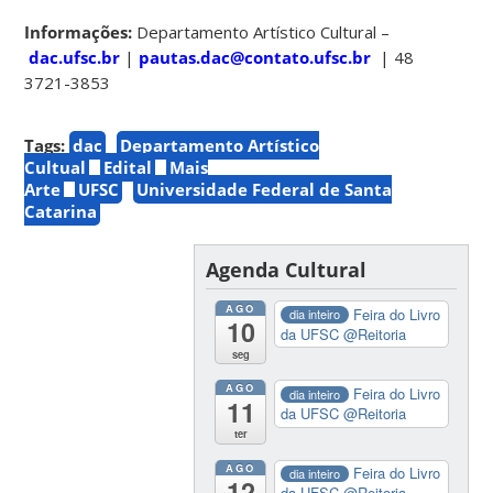
Informações:
Departamento Artístico Cultural –
dac.ufsc.br
|
pautas.dac@contato.ufsc.br
| 48
3721-3853
Tags:
dac
Departamento Artístico
Cultual
Edital
Mais
Arte
UFSC
Universidade Federal de Santa
Catarina
Agenda Cultural
AGO
Feira do Livro
dia inteiro
10
da UFSC
@Reitoria
seg
AGO
Feira do Livro
dia inteiro
11
da UFSC
@Reitoria
ter
AGO
Feira do Livro
dia inteiro
12
da UFSC
@Reitoria