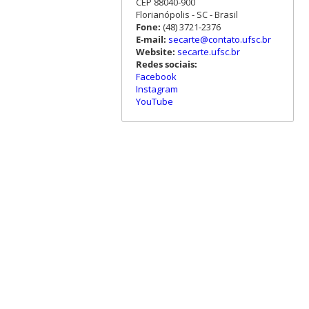
CEP 88040-900
Florianópolis - SC - Brasil
Fone:
(48) 3721-2376
E-mail:
secarte@contato.ufsc.br
Website:
secarte.ufsc.br
Redes sociais:
Facebook
Instagram
YouTube