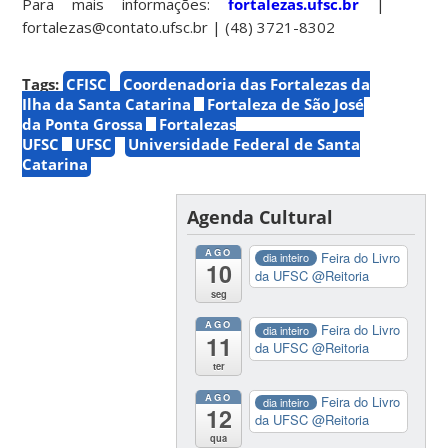
Para mais informações:
fortalezas.ufsc.br
|
fortalezas@contato.ufsc.br | (48) 3721-8302
Tags:
CFISC
Coordenadoria das Fortalezas da
Ilha da Santa Catarina
Fortaleza de São José
da Ponta Grossa
Fortalezas
UFSC
UFSC
Universidade Federal de Santa
Catarina
Agenda Cultural
AGO
Feira do Livro
dia inteiro
10
da UFSC
@Reitoria
seg
AGO
Feira do Livro
dia inteiro
11
da UFSC
@Reitoria
ter
AGO
Feira do Livro
dia inteiro
12
da UFSC
@Reitoria
qua