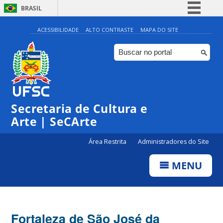
BRASIL
Simplifique!
ACESSIBILIDADE
ALTO CONTRASTE
MAPA DO SITE
Comunica BR
Participe
Acesso à informação
Legislação
Secretaria de Cultura e
Canais
Arte | SeCArte
Área Restrita
Administradores do Site
MENU
Fortaleza de São José da