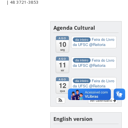
| 48 3721-3853
Agenda Cultural
AGO
Feira do Livro
dia inteiro
10
da UFSC
@Reitoria
seg
AGO
Feira do Livro
dia inteiro
11
da UFSC
@Reitoria
ter
AGO
Feira do Livro
dia inteiro
12
da UFSC
@Reitoria
qua
Ver calendário
English version