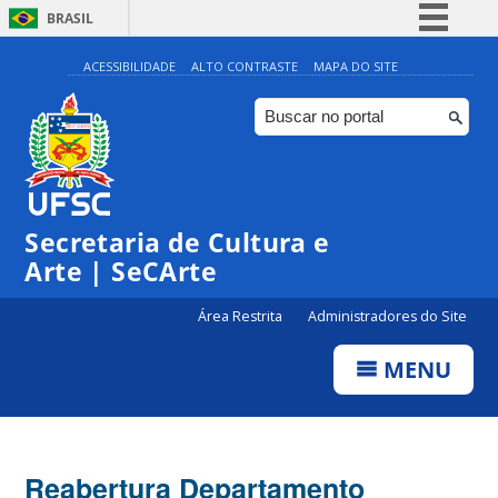
BRASIL
Simplifique!
ACESSIBILIDADE
ALTO CONTRASTE
MAPA DO SITE
Comunica BR
Participe
Acesso à informação
Legislação
Secretaria de Cultura e
Canais
Arte | SeCArte
Área Restrita
Administradores do Site
MENU
Reabertura Departamento