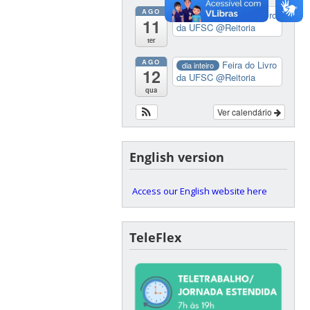
AGO
Feira do Livro
dia inteiro
11
da UFSC
@Reitoria
ter
AGO
Feira do Livro
dia inteiro
12
da UFSC
@Reitoria
qua
Ver calendário
English version
Access our English website here
TeleFlex