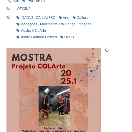
Site do evento
OFICINA
(DAC)/SeCArte/UFSC
Arte
Cultura
Modações - Movimento pra Dança Emoções
Mostra COLArte
Teatro Carmen Fossari
UFSC
O