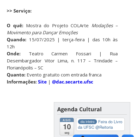
>> Serviço:
O quê:
Mostra do Projeto COLArte
Modações –
Movimento para Dançar Emoções
Quando:
15/07/2025 | terça-feira | das 10h às
12h
Onde:
Teatro Carmen Fossari | Rua
Desembargador Vitor Lima, n. 117 – Trindade –
Florianópolis – SC
Quanto:
Evento gratuito com entrada franca
Informações:
Site
|
@dac.secarte.ufsc
Agenda Cultural
AGO
Feira do Livro
dia inteiro
10
da UFSC
@Reitoria
seg