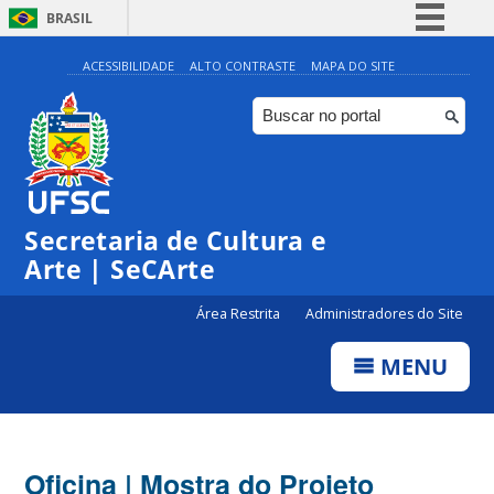
BRASIL
Simplifique!
ACESSIBILIDADE
ALTO CONTRASTE
MAPA DO SITE
Comunica BR
Participe
Acesso à informação
Legislação
Secretaria de Cultura e
Canais
Arte | SeCArte
Área Restrita
Administradores do Site
MENU
Oficina | Mostra do Projeto