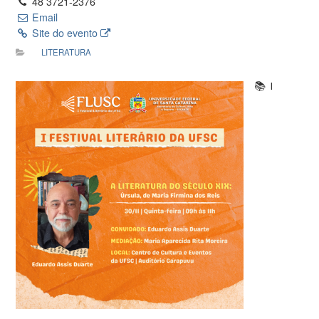
48 3721-2376
Email
Site do evento
LITERATURA
📚 I