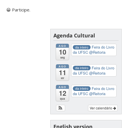
😀 Participe.
Agenda Cultural
AGO
Feira do Livro
dia inteiro
10
da UFSC
@Reitoria
seg
AGO
Feira do Livro
dia inteiro
11
da UFSC
@Reitoria
ter
AGO
Feira do Livro
dia inteiro
12
da UFSC
@Reitoria
qua
Ver calendário
English version