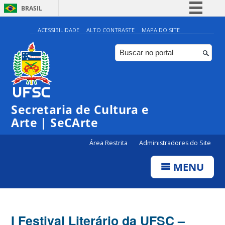
BRASIL
Simplifique!
ACESSIBILIDADE
ALTO CONTRASTE
MAPA DO SITE
Comunica BR
Participe
Acesso à informação
Legislação
Secretaria de Cultura e
Canais
Arte | SeCArte
Área Restrita
Administradores do Site
MENU
I Festival Literário da UFSC –