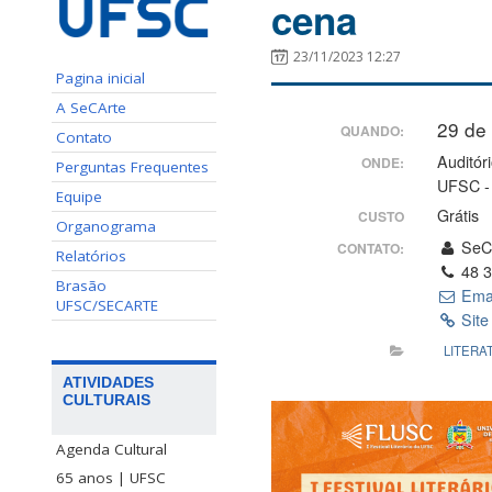
cena
23/11/2023 12:27
Pagina inicial
A SeCArte
29 de
QUANDO:
Contato
Auditór
ONDE:
Perguntas Frequentes
UFSC - 
Equipe
Grátis
CUSTO
Organograma
SeC
CONTATO:
Relatórios
48 3
Brasão
Ema
UFSC/SECARTE
Site
LITERA
ATIVIDADES
CULTURAIS
Agenda Cultural
65 anos | UFSC