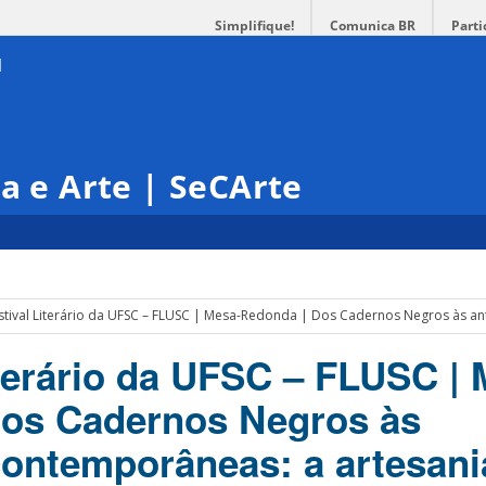
Simplifique!
Comunica BR
Parti
ra e Arte | SeCArte
estival Literário da UFSC – FLUSC | Mesa-Redonda | Dos Cadernos Negros às a
iterário da UFSC – FLUSC |
Dos Cadernos Negros às
contemporâneas: a artesani