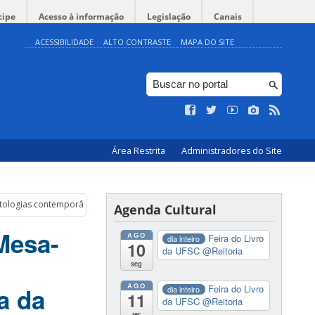
cipe
Acesso à informação
Legislação
Canais
ACESSIBILIDADE
ALTO CONTRASTE
MAPA DO SITE
Área Restrita
Administradores do Site
ntologias contemporâneas: a artesania da cena
Agenda Cultural
 Mesa-
AGO
Feira do Livro
dia inteiro
10
da UFSC
@Reitoria
seg
AGO
a da
Feira do Livro
dia inteiro
11
da UFSC
@Reitoria
ter