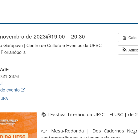
 novembro de 2023@19:00 – 20:30
Cale
io Garapuvu | Centro de Cultura e Eventos da UFSC
Adici
Florianópolis
ArtE
721-2376
il
 do evento
TURA
📚 I Festival Literário da UFSC – FLUSC | de 
👉 Mesa-Redonda | Dos Cadernos Negro
contemporâneas: a artesania da cena