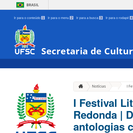
BRASIL
Ir para o conteúdo
1
Ir para o menu
2
Ir para a busca
3
Ir para o rodapé
4
Secretaria de Cultu
»
Notícias
I F
I Festival L
Redonda | 
antologias 