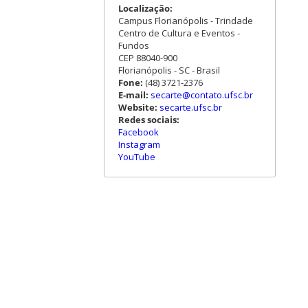
Localização:
Campus Florianópolis - Trindade
Centro de Cultura e Eventos -
Fundos
CEP 88040-900
Florianópolis - SC - Brasil
Fone:
(48) 3721-2376
E-mail:
secarte@contato.ufsc.br
Website:
secarte.ufsc.br
Redes sociais:
Facebook
Instagram
YouTube