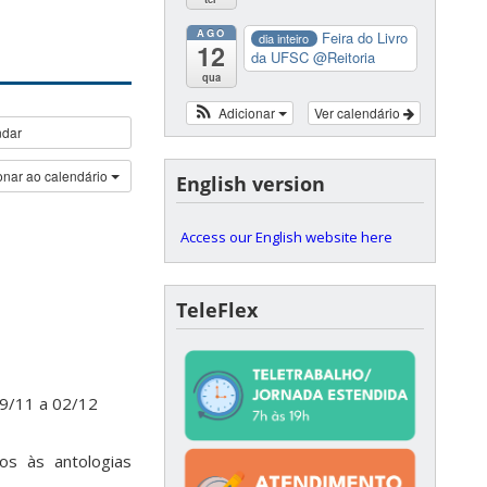
AGO
Feira do Livro
dia inteiro
12
da UFSC
@Reitoria
qua
Adicionar
Ver calendário
ndar
onar ao calendário
English version
Access our English website here
TeleFlex
29/11 a 02/12
s às antologias