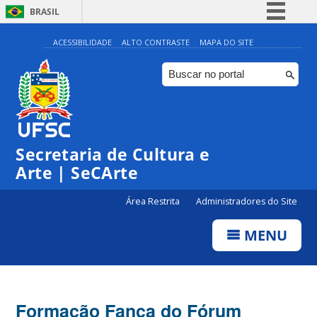
BRASIL
Simplifique!
ACESSIBILIDADE
ALTO CONTRASTE
MAPA DO SITE
Comunica BR
Participe
Acesso à informação
Legislação
Secretaria de Cultura e
Canais
Arte | SeCArte
Área Restrita
Administradores do Site
MENU
Formação Fanca do Fórum