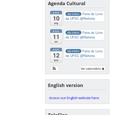
Agenda Cultural
AGO
Feira do Livro
dia inteiro
10
da UFSC
@Reitoria
seg
AGO
Feira do Livro
dia inteiro
11
da UFSC
@Reitoria
ter
AGO
Feira do Livro
dia inteiro
12
da UFSC
@Reitoria
qua
Ver calendário
English version
Access our English website here
TeleFlex