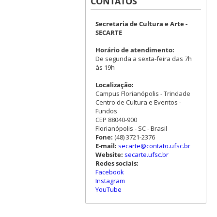
CONTATOS
Secretaria de Cultura e Arte -
SECARTE
Horário de atendimento:
De segunda a sexta-feira das 7h
às 19h
Localização:
Campus Florianópolis - Trindade
Centro de Cultura e Eventos -
Fundos
CEP 88040-900
Florianópolis - SC - Brasil
Fone:
(48) 3721-2376
E-mail:
secarte@contato.ufsc.br
Website:
secarte.ufsc.br
Redes sociais:
Facebook
Instagram
YouTube