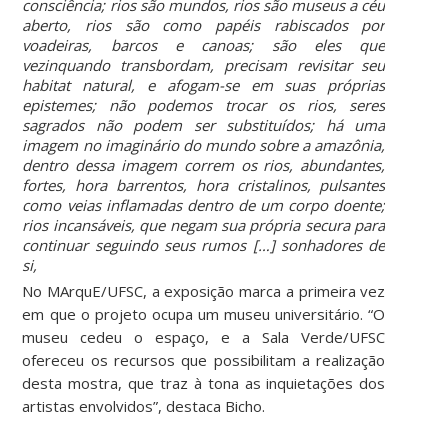
consciência; rios são mundos, rios são museus a céu
aberto, rios são como papéis rabiscados por
voadeiras, barcos e canoas; são eles que
vezinquando transbordam, precisam revisitar seu
habitat natural, e afogam-se em suas próprias
epistemes; não podemos trocar os rios, seres
sagrados não podem ser substituídos; há uma
imagem no imaginário do mundo sobre a amazônia,
dentro dessa imagem correm os rios, abundantes,
fortes, hora barrentos, hora cristalinos, pulsantes
como veias inflamadas dentro de um corpo doente;
rios incansáveis, que negam sua própria secura para
continuar seguindo seus rumos […] sonhadores de
si,
No MArquE/UFSC, a exposição marca a primeira vez
em que o projeto ocupa um museu universitário. “O
museu cedeu o espaço, e a Sala Verde/UFSC
ofereceu os recursos que possibilitam a realização
desta mostra, que traz à tona as inquietações dos
artistas envolvidos”, destaca Bicho.