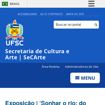
BRASIL
Simplifique!
ACESSIBILIDADE
ALTO CONTRASTE
MAPA DO SITE
Comunica BR
Participe
Acesso à informação
Legislação
Secretaria de Cultura e
Canais
Arte | SeCArte
Área Restrita
Administradores do Site
MENU
Exposição | ‘Sonhar o rio: do