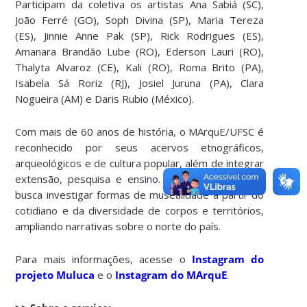
Participam da coletiva os artistas Ana Sabiá (SC),
João Ferré (GO), Soph Divina (SP), Maria Tereza
(ES), Jinnie Anne Pak (SP), Rick Rodrigues (ES),
Amanara Brandão Lube (RO), Ederson Lauri (RO),
Thalyta Alvaroz (CE), Kali (RO), Roma Brito (PA),
Isabela Sá Roriz (RJ), Josiel Juruna (PA), Clara
Nogueira (AM) e Daris Rubio (México).
Com mais de 60 anos de história, o MArquE/UFSC é
reconhecido por seus acervos etnográficos,
arqueológicos e de cultura popular, além de integrar
extensão, pesquisa e ensino. Já o projeto Muluca
busca investigar formas de musealidade a partir do
cotidiano e da diversidade de corpos e territórios,
ampliando narrativas sobre o norte do país.
Para mais informações, acesse o
Instagram do
projeto Muluca
e o
Instagram do MArquE
.