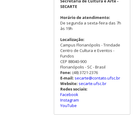
Secretaria de Cultura e Arte -
SECARTE
Horário de atendimento:
De segunda a sexta-feira das 7h
às 19h
Localização:
Campus Florianópolis - Trindade
Centro de Cultura e Eventos -
Fundos
CEP 88040-900
Florianópolis - SC - Brasil
Fone:
(48) 3721-2376
E-mail:
secarte@contato.ufsc.br
Website:
secarte.ufsc.br
Redes sociais:
Facebook
Instagram
YouTube