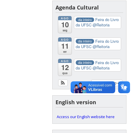
Agenda Cultural
AGO
Feira do Livro
dia inteiro
10
da UFSC
@Reitoria
seg
AGO
Feira do Livro
dia inteiro
11
da UFSC
@Reitoria
ter
AGO
Feira do Livro
dia inteiro
12
da UFSC
@Reitoria
qua
Ver calendário
English version
Access our English website here