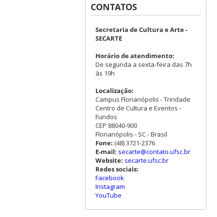
CONTATOS
Secretaria de Cultura e Arte -
SECARTE
Horário de atendimento:
De segunda a sexta-feira das 7h
às 19h
Localização:
Campus Florianópolis - Trindade
Centro de Cultura e Eventos -
Fundos
CEP 88040-900
Florianópolis - SC - Brasil
Fone:
(48) 3721-2376
E-mail:
secarte@contato.ufsc.br
Website:
secarte.ufsc.br
Redes sociais:
Facebook
Instagram
YouTube