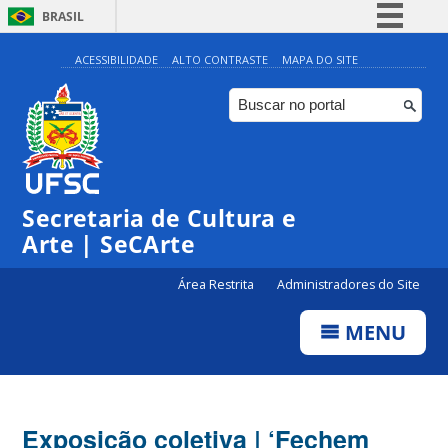
BRASIL
Simplifique!
ACESSIBILIDADE
ALTO CONTRASTE
MAPA DO SITE
Comunica BR
Participe
Acesso à informação
Legislação
Secretaria de Cultura e
Canais
Arte | SeCArte
Área Restrita
Administradores do Site
MENU
Exposição coletiva | ‘Fechem