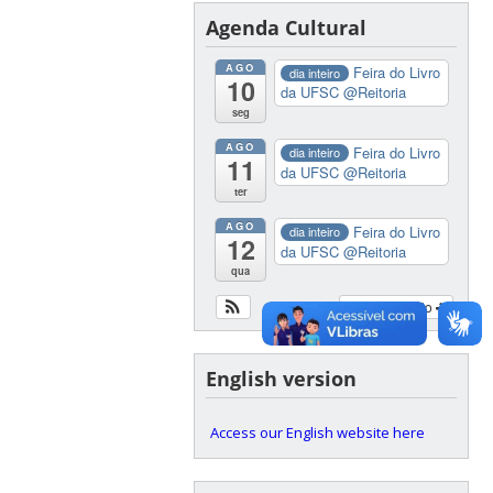
Agenda Cultural
AGO
Feira do Livro
dia inteiro
10
da UFSC
@Reitoria
seg
AGO
Feira do Livro
dia inteiro
11
da UFSC
@Reitoria
ter
AGO
Feira do Livro
dia inteiro
12
da UFSC
@Reitoria
qua
Ver calendário
English version
Access our English website here