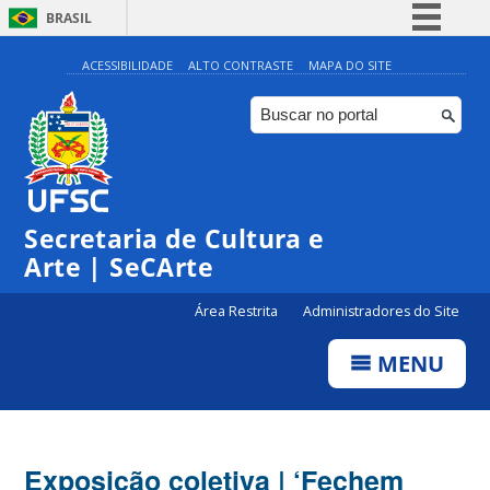
BRASIL
Simplifique!
ACESSIBILIDADE
ALTO CONTRASTE
MAPA DO SITE
Comunica BR
Participe
Acesso à informação
Legislação
Secretaria de Cultura e
Canais
Arte | SeCArte
Área Restrita
Administradores do Site
MENU
Exposição coletiva | ‘Fechem