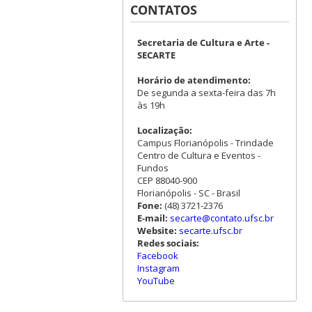
CONTATOS
Secretaria de Cultura e Arte -
SECARTE
Horário de atendimento:
De segunda a sexta-feira das 7h
às 19h
Localização:
Campus Florianópolis - Trindade
Centro de Cultura e Eventos -
Fundos
CEP 88040-900
Florianópolis - SC - Brasil
Fone:
(48) 3721-2376
E-mail:
secarte@contato.ufsc.br
Website:
secarte.ufsc.br
Redes sociais:
Facebook
Instagram
YouTube