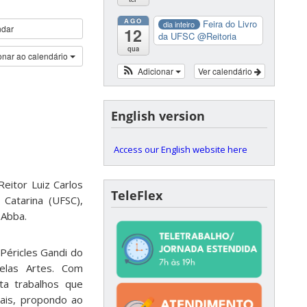
AGO
Feira do Livro
dia inteiro
ndar
12
da UFSC
@Reitoria
qua
onar ao calendário
Adicionar
Ver calendário
English version
Access our English website here
eitor Luiz Carlos
TeleFlex
 Catarina (UFSC),
 Abba.
 Péricles Gandi do
elas Artes. Com
ta trabalhos que
ais, propondo ao