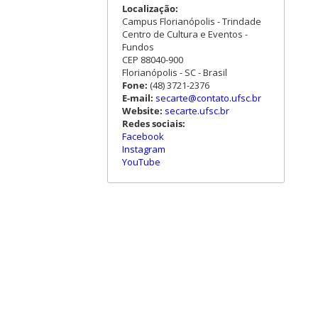
Localização:
Campus Florianópolis - Trindade
Centro de Cultura e Eventos -
Fundos
CEP 88040-900
Florianópolis - SC - Brasil
Fone:
(48) 3721-2376
E-mail:
secarte@contato.ufsc.br
Website:
secarte.ufsc.br
Redes sociais:
Facebook
Instagram
YouTube