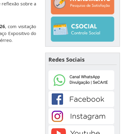
e reflexão sobre a
026
, com visitação
paço Expositivo do
térreo.
Redes Sociais