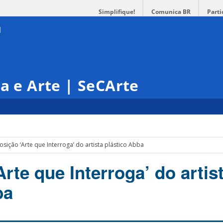
Simplifique!
Comunica BR
Parti
ra e Arte | SeCArte
osição ‘Arte que Interroga’ do artista plástico Abba
rte que Interroga’ do artis
ba