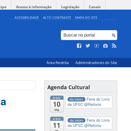
cipe
Acesso à informação
Legislação
Canais
ACESSIBILIDADE
ALTO CONTRASTE
MAPA DO SITE
Área Restrita
Administradores do Site
Agenda Cultural
ta
AGO
Feira do Livro
dia inteiro
10
da UFSC
@Reitoria
seg
AGO
Feira do Livro
dia inteiro
11
da UFSC
@Reitoria
ter