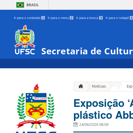
BRASIL
Ir para o conteúdo
1
Ir para o menu
2
Ir para a busca
3
Ir para o rodapé
4
Secretaria de Cultu
»
Notícias
Exp
Exposição ‘A
plástico Ab
24/06/2026 08:09