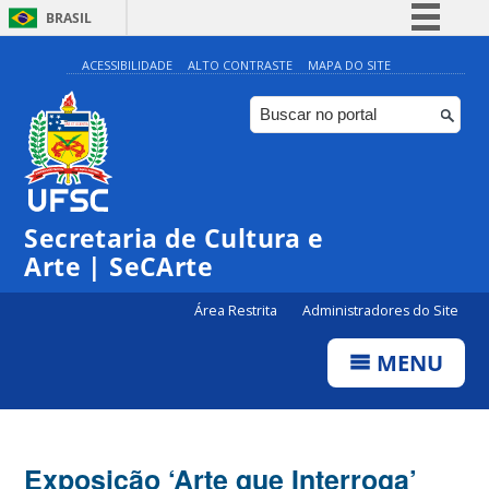
BRASIL
Simplifique!
ACESSIBILIDADE
ALTO CONTRASTE
MAPA DO SITE
Comunica BR
Participe
Acesso à informação
Legislação
Secretaria de Cultura e
Canais
Arte | SeCArte
Área Restrita
Administradores do Site
MENU
Exposição ‘Arte que Interroga’