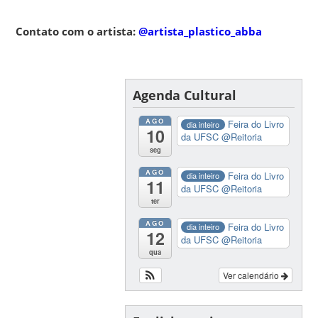
Contato com o artista:
@artista_plastico_abba
Agenda Cultural
AGO
Feira do Livro
dia inteiro
10
da UFSC
@Reitoria
seg
AGO
Feira do Livro
dia inteiro
11
da UFSC
@Reitoria
ter
AGO
Feira do Livro
dia inteiro
12
da UFSC
@Reitoria
qua
Ver calendário