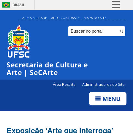
BRASIL
Simplifique!
ACESSIBILIDADE
ALTO CONTRASTE
MAPA DO SITE
Comunica BR
Participe
Acesso à informação
Legislação
Secretaria de Cultura e
Canais
Arte | SeCArte
Área Restrita
Administradores do Site
MENU
Exposição ‘Arte que Interroga’