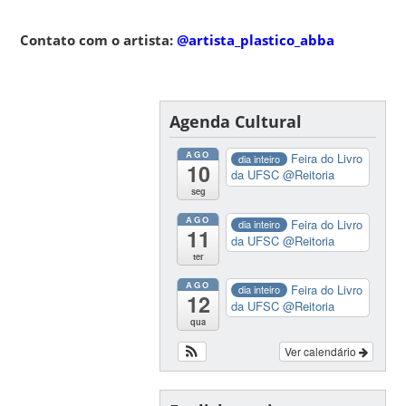
Contato com o artista:
@artista_plastico_abba
Agenda Cultural
AGO
Feira do Livro
dia inteiro
10
da UFSC
@Reitoria
seg
AGO
Feira do Livro
dia inteiro
11
da UFSC
@Reitoria
ter
AGO
Feira do Livro
dia inteiro
12
da UFSC
@Reitoria
qua
Ver calendário