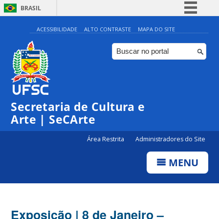
BRASIL
Simplifique!
ACESSIBILIDADE
ALTO CONTRASTE
MAPA DO SITE
Comunica BR
Participe
Acesso à informação
Legislação
Secretaria de Cultura e
Canais
Arte | SeCArte
Área Restrita
Administradores do Site
MENU
Exposição | 8 de Janeiro –