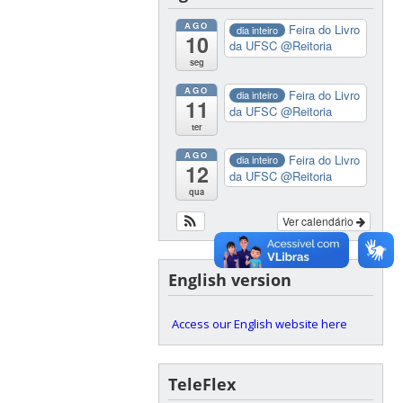
AGO
Feira do Livro
dia inteiro
10
da UFSC
@Reitoria
seg
AGO
Feira do Livro
dia inteiro
11
da UFSC
@Reitoria
ter
AGO
Feira do Livro
dia inteiro
12
da UFSC
@Reitoria
qua
Ver calendário
English version
Access our English website here
TeleFlex