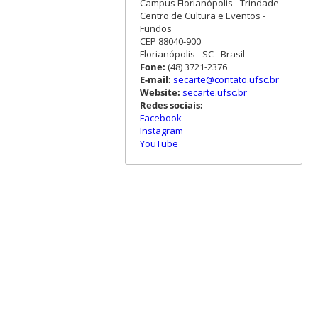
Campus Florianópolis - Trindade
Centro de Cultura e Eventos -
Fundos
CEP 88040-900
Florianópolis - SC - Brasil
Fone:
(48) 3721-2376
E-mail:
secarte@contato.ufsc.br
Website:
secarte.ufsc.br
Redes sociais:
Facebook
Instagram
YouTube