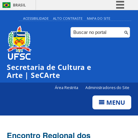
BRASIL
Simplifique!
ACESSIBILIDADE
ALTO CONTRASTE
MAPA DO SITE
Comunica BR
Participe
Acesso à informação
Legislação
Secretaria de Cultura e
Canais
Arte | SeCArte
Área Restrita
Administradores do Site
MENU
Encontro Regional dos