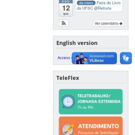
AGO
Feira do Livro
dia inteiro
12
da UFSC
@Reitoria
qua
Ver calendário
English version
Access our English website here
TeleFlex