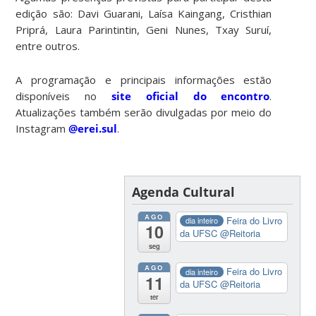
edição são: Davi Guarani, Laísa Kaingang, Cristhian
Priprá, Laura Parintintin, Geni Nunes, Txay Suruí,
entre outros.
A programação e principais informações estão
disponíveis no
site oficial do encontro
.
Atualizações também serão divulgadas por meio do
Instagram
@erei.sul
.
Agenda Cultural
AGO
Feira do Livro
dia inteiro
10
da UFSC
@Reitoria
seg
AGO
Feira do Livro
dia inteiro
11
da UFSC
@Reitoria
ter