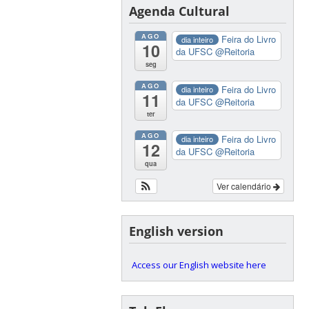
Agenda Cultural
AGO
Feira do Livro
dia inteiro
10
da UFSC
@Reitoria
seg
AGO
Feira do Livro
dia inteiro
11
da UFSC
@Reitoria
ter
AGO
Feira do Livro
dia inteiro
12
da UFSC
@Reitoria
qua
Ver calendário
English version
Access our English website here