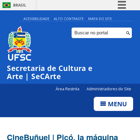
BRASIL
Simplifique!
ACESSIBILIDADE
ALTO CONTRASTE
MAPA DO SITE
Comunica BR
Participe
Acesso à informação
Legislação
Secretaria de Cultura e
Canais
Arte | SeCArte
Área Restrita
Administradores do Site
MENU
CineBuñuel | Picó, la máquina